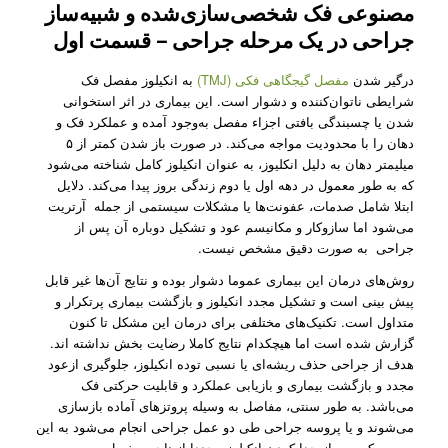
مصنوعی فک شخصی‌سازی‌شده و شبیه‌ساز
جراحی در یک مرحله جراحی – قسمت اول
درگیر شدن
مفصل گیجگاهی فکی (TMJ)
به انکیلوز مفصل فک
شرایطی ناتوان‌کننده و دشوار است. این بیماری در اثر استخوانی
شدن یا چسبندگی بافتی اجزاء مفصل به‌وجود آمده و عملکرد فک و
دهان را با محدودیت مواجه می‌کند. در صورت باز شدن کمتر از ۵
میلیمتر دهان به دلیل انکلیوز، به عنوان انکیلوز کامل شناخته می‌شود
که به طور معمول در دهه اول یا دوم زندگی بروز پیدا می‌کند. دلایل
ابتلا شامل صدمات، عفونت‌ها یا مشکلات سیستمی از جمله آرتریت
می‌شود اما سازوکار و مکانیسم عود و تشکیل دوباره آن پس از
جراحی به صورت دقیق مشخص نیست.
روش‌های درمان این بیماری عموما دشوار بوده و نتایج آن‌ها غیر قابل
پیش بینی است و تشکیل مجدد انکیلوز و بازگشت بیماری پرتکرار و
متداول است. تکنیک‌های مختلفی برای درمان این مشکل تا کنون
گزارش شده است اما هیچکدام نتایج کاملا رضایت بخش نداشته اند.
هدف از جراحی حذف ریشه‌ای یا نسبی توده انکیلوز، جلوگیری ازعود
مجدد و بازگشت بیماری و بازیابی عملکرد و قابلیت حرکتی فک
می‌باشد. به طور سنتی، مفاصل به وسیله پروتز‌های آماده بازسازی
می‌شوند و یا پروسه جراحی طی دو عمل جراحی انجام می‌شود به این
صورت که پس از جدا کردن انکیلوز مجددا از ناحیه مفصل