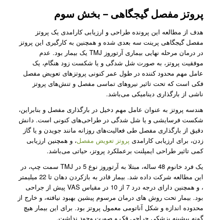
پروتز مفصل گیجگاهی – بخش سوم
هدف از مطالعه این پرونده طراحی و ارزیابی کارامدی یک پروتز
مفصل گیجگاهی پرینت سه بعدی شده و همچنین به کارگیری این پروتز
در درمان مرحله نهایی بیماری آرتوروز TMJ یک بیمار بود. عدم
موفقیت پروتز، به صورت شل شدگی و یا شکست زود هنگام، یک
عامل مهم محدود کننده در طول عمر کنونی پروتزهای تعویض مفصل
فکی است که تحت تاثیر نیرو‌های تماسی مفصل و تنش‌های پروتز
ناشی از بارگذاری دینامیکی می‌باشد.
هندسه پروتز به عنوان عامل مهم دخیل در بارگذاری مفصل و بنابراین،
شکست فرسایشی و یا شل شدگی در طراحی‌های کنونی است. دانش
دقیق از بارگذاری مفصل طی فعالیت‌های روزانه مانند جویدن و یا گاز
زدن، برای ارزیابی کارامدی
پروتز تعویض مفصل
، و همچنین ارزیابی
کمی تاثیر طراحی ایمپلنت برعملکرد پروتز، حیاتی می‌باشد.
یک فرد خانوم 48 ساله، مبتلا به آرتوروز نوع 5 در TMJ سمت چپ، در
این مطالعه شرکت داده شد. بیمار قادر به بازکردن دهان تا 22 میلیمتر
، و همچنین دارای درجه درد 7 از 10 در مقیاس VAS پیش از جراحی
بود. بیمار تحت روش ‌های درمان‌ مرسوم پیشین بهبود نیافته، و خارج از
محدوده اندازه و شکل آناتومی معمول پروتز بود. برای این بیمار هیچ
گونه پیشینه پزشکی جراحی فک و صورت وجود نداشت.