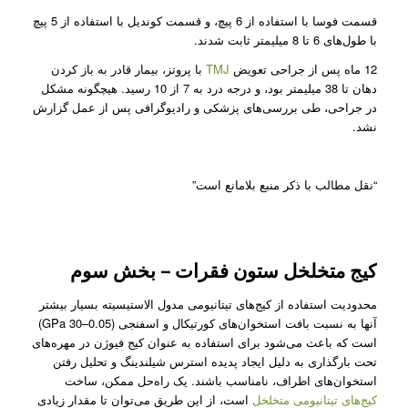
قسمت فوسا با استفاده از 6 پیچ، و قسمت کوندیل با استفاده از 5 پیچ
با طول‌های 6 تا 8 میلیمتر ثابت شدند.
12 ماه پس از جراحی تعویض
TMJ
با پروتز، بیمار قادر به باز کردن
دهان تا 38 میلیمتر بود، و درجه درد به 7 از 10 رسید. هیچگونه مشکل
در جراحی، طی بررسی‌های پزشکی و رادیوگرافی پس از عمل گزارش
نشد.
“نقل مطالب با ذکر منبع بلامانع است”
کیج متخلخل ستون فقرات – بخش سوم
محدودیت استفاده از کیج‌های تیتانیومی مدول الاستیسیته بسیار بیشتر
آنها به نسبت بافت استخوان‌های کورتیکال و اسفنجی (0.05–30 GPa)
است که باعث می‌شود برای استفاده به عنوان کیج فیوژن در مهره‌های
تحت بارگذاری به دلیل ایجاد پدیده استرس شیلندینگ و تحلیل رفتن
استخوان‌های اطراف، نا‌مناسب باشند. یک راه‌حل ممکن، ساخت
کیج‌های تیتانیومی متخلخل
است، از این طریق می‌توان تا مقدار زیادی