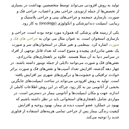
تولید به روش افزودنی می­‌تواند توسط متخصصین بهداشت در بسیاری
از تخصص‌­ها از جمله ارتوپدی، جراحی مغز و اعصاب، جراحی فک و
صورت، بازسازی جمجمه و جراحی­‌های بینی و جراحی پلاستیک و
زیبایی، ایمپلنت­ دندانپزشکی و انکولوژی (oncology) به­ کار رود.
یکی از زمینه­ های پزشکی که همواره مورد توجه بوده­ است، جراحی و
بازسازی استخوان است. به عنوان مثال می­ توان به
جراحی­ های فک و
صورت
اشاره کرد. بی­نظمی و تغیر شکل در استخوان­‌های سر و صورت
یک نقص مادرزادی پیچیده و متنوع است که تعداد قابل توجهی از افراد
در سراسر دنیا به آن مبتلا هستند. علاوه بر ناهنجاری­‌های مادرزادی،
نقص­‌های فک و صورت می­‌توانند دلایلی از جمله تومور داشته ­باشند. در
چهار دهه گذشته، افزایش تعداد آسیب­‌ها و نقص­‌های فک و صورت براثر
حوادث ترافیکی و خشونت‌­ها و درگیری­‌های شهری نیز افزایش یافته­
است. تولید به روش افزودنی می­‌تواند در ساخت ایمپلنت­‌های جایگزین
بخشی از آناتومی نیز به ­کار رود، چراکه در این روش اطلاعات کاملی از
اندازه، جهت و مکان ایمپلنت­‌ها و آناتومی بیمار در دسترس است. در
مواردی شامل ناهنجاری­‌های استخوانی باید در نظر داشته­ باشیم که
بهبود در عملکرد عضو آسیب­ دیده­ ی بیمار، بهبود روحیه و افزایش
کیفیت زندگی بیمار پس از جراحی تمامی هزینه­‌های استفاده از فناوری
جدید را توجیه می­‌کند.