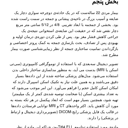
بخش پنجم
بیمار مردی 22 ساله‌ست که در یک حادثه­‌ی دوچرخه­ سواری دچار یک
ضایعه و آسیب بزرگ در ناحیه­‌ی پیشانی و جمجه در سمت راست شده
بود. بخشی از جمجمه با ابعاد تقریبی 4/8 در 5/12 سانتی متر مربع
دچار نقص شد که در حقیقت این ضایعه­‌ی استخوانی نتیجه­‌ی یک
جراحی کاهش فشار مغز بود. پس از طی کردن دوره­‌ی درمان اولیه و
بهبودی پس از تصادف، بحث بازسازی جمجه به کمک پروتز اختصاصی و
بازگرداندن تمامیت ساختاری جمجه از نظر زیبایی‌شناسی صورت بیمار
مطرح شد.
تصویر دیجیتال سه‌بعدی که با استفاده از توموگرافی کامپیوتری (سی­‌تی
­اسکن یا MRI) بدست می ­آید، به منظور مدل­سازی ساختار داخلی بدن
استفاده می­‌شود. مدل­‌های پزشکی ساخته شده از این داده­‌ها بسیار
دقیق می­‌باشند و به همین علت نیاز به تکنیک اسکن اسپیرال دارند که
امکان اسکن کامل حجم را فراهم می­‌آورد. این امر موجب می­‌شود که
به تعداد بیشتری اسکن (با ضخامت توصیه شده‌­ی کمتر از یک میلی­متر)
تهیه شود، همچنین بسیار مهم است که ابعاد پیکسل در هر تکه بسته به
مورد آن کاهش یابد. اکثر واحدهای CT و MRI توانایی فرستادن داده­‌ها
در قالب یک فایل پزشکی رایج-DICOM (تصویربرداری دیجیتال و ارتباط
در پزشکی) را دارند.
ماده­‌ی مورد استفاده تیتانیوم Ti64 ELIبود، چراکه این ماده از نظر