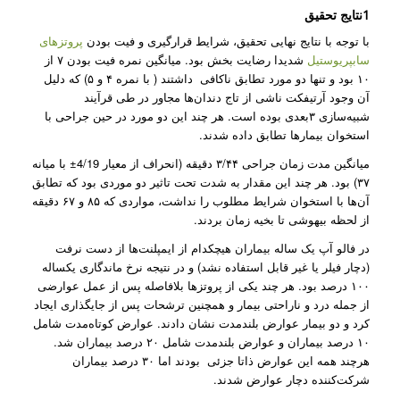
1نتایج تحقیق
با توجه با نتایج نهایی تحقیق، شرایط قرارگیری و فیت بودن
پروتز‌های
سابپریوستیل
شدیدا رضایت بخش بود. میانگین نمره فیت بودن ۷ از
۱۰ بود و تنها دو مورد تطابق ناکافی داشتند ( با نمره ۴ و ۵) که دلیل
آن وجود آرتیفکت ناشی از تاج دندان‌ها مجاور در طی قرآیند
شبیه‌سازی ۳بعدی بوده است. هر چند این دو مورد در حین جراحی با
استخوان بیمار‌ها تطابق داده شدند.
میانگین مدت زمان جراحی ۳/۴۴ دقیقه (انحراف از معیار 4/19± با میانه
۳۷) بود. هر چند این مقدار به شدت تحت تاثیر دو موردی بود که تطابق
آن‌ها با استخوان شرایط مطلوب را نداشت، مواردی که ۸۵ و ۶۷ دقیقه
از لحظه بیهوشی تا بخیه زمان بردند.
در فالو آپ یک ساله بیماران هیچکدام از ایمپلنت‌ها از دست نرفت
(دچار فیلر یا غیر قابل استفاده نشد) و در نتیجه نرخ ماندگاری یکساله
۱۰۰ درصد بود. هر چند یکی از پروتز‌ها بلافاصله پس از عمل عوارضی
از جمله درد و ناراحتی بیمار و همچنین ترشحات پس از جایگذاری ایجاد
کرد و دو بیمار عوارض بلندمدت نشان دادند. عوارض کوتاه‌مدت شامل
۱۰ درصد بیماران و عوارض بلندمدت شامل ۲۰ درصد بیماران شد.
هرچند همه این عوارض ذاتا جزئی بودند اما ۳۰ درصد بیماران
شرکت‌کننده دچار عوارض شدند.