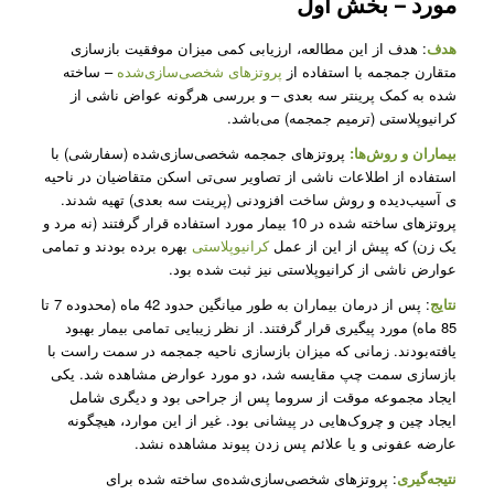
مورد – بخش اول
هدف
: هدف از این مطالعه، ارزیابی کمی میزان موفقیت بازسازی
متقارن جمجمه با استفاده از
پروتزهای شخصی‌سازی‌شده
– ساخته
شده به کمک پرینتر سه بعدی – و بررسی هرگونه عواض ناشی از
کرانیوپلاستی (ترمیم جمجمه) می‌باشد.
بیماران و روش‌­ها:
پروتزهای جمجمه شخصی‌سازی‌شده (سفارشی) با
استفاده از اطلاعات ناشی از تصاویر سی‌تی اسکن متقاضیان در ناحیه­‌
ی آسیب­‌دیده و روش ساخت افزودنی (پرینت سه بعدی) تهیه شدند.
پروتزهای ساخته شده در 10 بیمار مورد استفاده قرار گرفتند (نه مرد و
یک زن) که پیش از این از عمل
کرانیوپلاستی
بهره برده­ بودند و تمامی
عوارض ناشی از کرانیوپلاستی نیز ثبت شده­ بود.
نتایج
: پس از درمان بیماران به طور میانگین حدود 42 ماه (محدوده 7 تا
85 ماه) مورد پیگیری قرار گرفتند. از نظر زیبایی تمامی بیمار بهبود
یافته­‌بودند. زمانی که میزان بازسازی ناحیه جمجمه در سمت راست با
بازسازی سمت چپ مقایسه شد، دو مورد عوارض مشاهده شد. یکی
ایجاد مجموعه موقت از سروما پس از جراحی بود و دیگری شامل
ایجاد چین و چروک­‌هایی در پیشانی بود. غیر از این موارد، هیچگونه
عارضه عفونی و یا علائم پس زدن پیوند مشاهده نشد.
نتیجه­‌گیری
: پروتزهای شخصی‌سازی‌شده‌ی ساخته شده برای