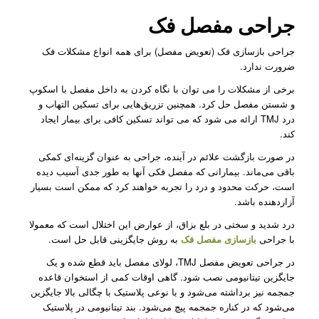
جراحی مفصل فک
جراحی بازسازی فک (تعویض مفصل) برای همه انواع مشکلات فک
ضرورت ندارد.
برخی از مشکلات را می توان با نگاه کردن به داخل مفصل با اسکوپ
و شستن مفصل حل کرد. همچنین تزریق‌هایی برای تسکین التهاب و
درد TMJ ارائه می ‌شود که می تواند تسکین کافی برای بیمار ایجاد
کند.
در صورت بازگشت علائم در آینده، جراحی به عنوان گزینه‌ای کمکی
باقی می‌ماند. بیمارانی که مفصل فکی آنها به طور جدی آسیب دیده
است، حرکت محدود و درد را تجربه خواهند کرد که ممکن است بسیار
آزاردهنده باشد.
درد شدید و سختی در بلع بزاق، از عوارض این اختلال است که معمولا
با جراحی
بازسازی مفصل فک
به روش جایگزینی قابل حل است.
در جراحی تعویض مفصل TMJ، لولای مفصل باید قطع شده و یک
جایگزین تیتانیومی نصب شود. گاهی اوقات کمی از استخوان قاعده
جمجمه نیز برداشته می‌شود و با نوعی پلاستیک با چگالی بالا جایگزین
می‌‌شود که در کناره جمجمه پیچ می‌شود. بند تیتانیومی در پلاستیک