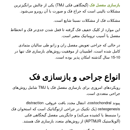
بازسازی مفصل فک
(گیجگاهی فکی TMJ) یکی از چالش برانگیزترین
مشکلات بالینی است که جراح فک و صورت با آن روبرو می‌شود.
مشکلات فک از مشکلات نسبتا شایع است.
این موارد از کلیک خفیف فک گرفته تا قفل شدن جدی‌تر فک و انحطاط
مفصل یا آسیب تروماتیک متغیر است.
در حالی که جراحی تعویض مفصل ران و زانو طی سالیان متمادی
کامل شده است، اطمینان از موفقیت روش‌های بازسازی فک تنها در
10-15 سال گذشته امکان پذیر بوده است.
انواع جراحی و بازسازی فک
رویکردهای امروزی برای بازسازی مفصل فک یا TMJ شامل روش‌های
جراحی متعددی است.
پیوند costochondral، انتقال مجدد بافت عروقی، distraction
osteogenesis (یک تکنیک در جراحی ارتوگناتیک است که استخوان فک
را منبسط یا کشیده می‌کند) و جایگزینی مفصل گیجگاهی فکی
(آلوپلاستیک APTMJR) از روش‌های متعدد بازسازی فک هستند.