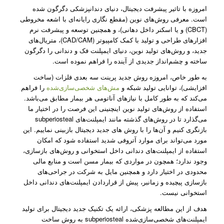
امروزه با تاثیر پیشرفت دیجیتال، دنیای دندانپزشکی دگرگون شده
است. معرفی روش‌های نوین (مقطع نگاری رایانه‌ای با اشعه مخروطی
(CBCT) و یا اسکنر داخل دهانی)، و همچنین توسعه و پیشرفت نرم
افزارهای طراحی و تولید با کمک کامپیوتر (CAD/CAM)، متریال‌های
جدید، و روش‌های تولید نوین، دنیای ایمپلنت فک و دندانی را دگرگون
ساخته و چشم‌انداز جدیدی از آینده را فراهم نموده است.
به طور خاص، امروزه روش جدید پرینت سه بعدی فلزات (ساخت
افزایشی)، توانایی تولید شبکه و
مش‌های شخصی‌سازی‌شده
را فراهم
می‌کند که به طور کامل با نیاز‌های آناتومی هر بیمار مطابق می‌باشد.
استفاده از روش‌های تولید نوین اینچنینی این فرصت را در اختیار ما
می‌گذارد تا در روش‌های گذشته مانند ایمپلنت‌های subperiosteal
بازنگری کنیم و آن‌ها را با روش های جدید دیجیتال بازبینی نماییم. این
مورد می‌تواند برای موارد آتروفی شدید استفاده شود که امکان
استفاده از ایمپلنت‌های دندانی داخل استخوانی و روش‌های بازسازی،
وجود ندارد؛ همچون در مواردی که بیمار مسن است و منابع مالی
محدودی در اختیار دارد و همچنین مایل به شرکت در جراحی‌های
بازسازی پیچیده و زمانبر، پیش از قراردادن ایمپلنت‌های دندانی داخل
استخوانی نیست.
هدف از این مطالعه پزشکی، ارائه یک تکنیک جدید دیجیتال برای تولید
ایمپلنت‌های شخصی‌سازی‌شده subperiosteal به روش ساخت