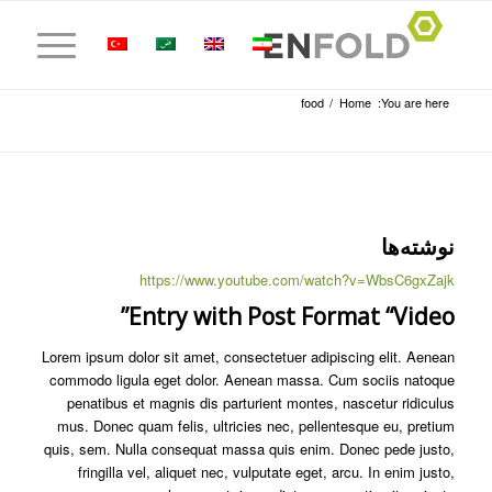
food
/
Home
You are here:
نوشته‌ها
https://www.youtube.com/watch?v=WbsC6gxZajk
Entry with Post Format “Video”
Lorem ipsum dolor sit amet, consectetuer adipiscing elit. Aenean
commodo ligula eget dolor. Aenean massa. Cum sociis natoque
penatibus et magnis dis parturient montes, nascetur ridiculus
mus. Donec quam felis, ultricies nec, pellentesque eu, pretium
quis, sem. Nulla consequat massa quis enim. Donec pede justo,
fringilla vel, aliquet nec, vulputate eget, arcu. In enim justo,