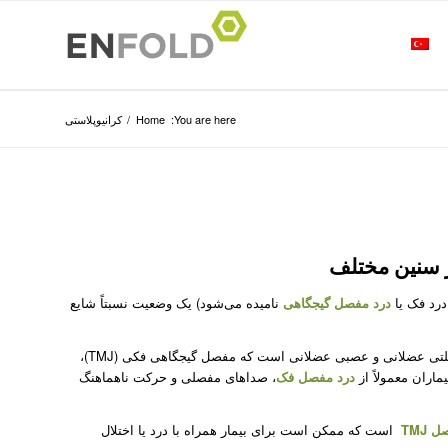
You are here:
Home
/
کرانیوپلاستی
 سنین مختلف
درد فک یا
درد مفصل گیجگاهی
نامیده می‌شود) یک وضعیت نسبتاً شایع
اختلالات گیجگاهی فکی (TMD) شامل گروهی از شرایط اسکلتی عضلانی و عصبی عضلانی است که مفصل گیجگاهی فکی (TMJ)،
ماران معمولاً از
درد مفصل فک
، صداهای مفصلی و حرکت ناهماهنگ
 TMJ
است که ممکن است برای بیمار همراه با درد یا اختلال