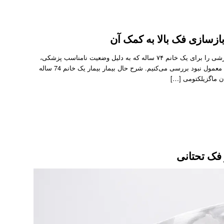
بازسازی فک بالا به کمک آن
در این مطلب نتیجه جایگذاری ایمپلنت ساب پریوستئال سفارشی را برای یک خانم ۷۴ ساله که به دلیل وضعیت نامناسب پزشکی،
به ویژه به خطر افتادن عروق قادر به انجام جراحی بازسازی معمول نبود بررسی می‌کنیم. شرح حال بیمار بیمار یک خانم 74 ساله
 ماگزیلکتومی […]
 فک تحتانی