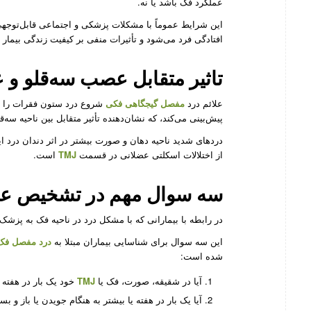
عملکرد فک باشد یا نه.
این شرایط عموماً با مشکلات پزشکی و اجتماعی قابل‌توجهی ه
افتادگی فرد می‌شود و تأثیرات منفی بر کیفیت زندگی بیمار د
تاثیر متقابل عصب سه‌قلو و
علائم درد
مفصل گیجگاهی فکی
شروع درد ستون فقرات را پ
پیش‌بینی می‌کند، که نشان‌دهنده تأثیر متقابل بین ناحیه سه
دردهای شدید ناحیه دهان و صورت بیشتر در اثر دندان درد ا
از اختلالات اسکلتی عضلانی در قسمت
TMJ
است.
سه سوال مهم در تشخیص علت 
در رابطه با بیمارانی که با مشکل درد در ناحیه فک به پزش
این سه سوال برای شناسایی بیماران مبتلا به
درد مفصل فک
شده است:
آیا در شقیقه، صورت، فک یا
TMJ
خود یک بار در هفته ی
آیا یک بار در هفته یا بیشتر به هنگام جویدن یا باز و 