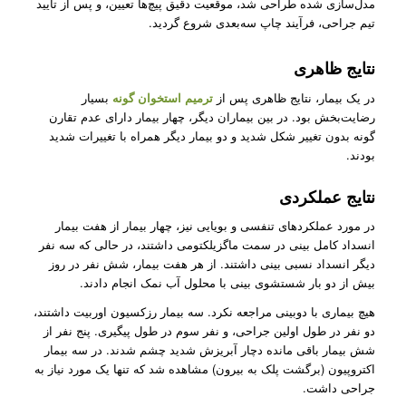
مدل‌سازی شده طراحی شد، موقعیت‌ دقیق پیچ‌ها تعیین، و پس از تایید
تیم جراحی، فرآیند چاپ سه‌بعدی شروع گردید.
نتایج ظاهری
در یک بیمار، نتایج ظاهری پس از
ترمیم استخوان گونه
بسیار
رضایت‌بخش بود. در بین بیماران دیگر، چهار بیمار دارای عدم تقارن
گونه بدون تغییر شکل شدید و دو بیمار دیگر همراه با تغییرات شدید
بودند.
نتایج عملکردی
در مورد عملکردهای تنفسی و بویایی نیز، چهار بیمار از هفت بیمار
انسداد کامل بینی در سمت ماگزیلکتومی داشتند، در حالی که سه نفر
دیگر انسداد نسبی بینی داشتند. از هر هفت بیمار، شش نفر در روز
بیش از دو بار شستشوی بینی با محلول آب نمک انجام دادند.
هیچ بیماری با دوبینی مراجعه نکرد. سه بیمار رزکسیون اوربیت داشتند،
دو نفر در طول اولین جراحی، و نفر سوم در طول پیگیری. پنج نفر از
شش بیمار باقی مانده دچار آبریزش شدید چشم شدند. در سه بیمار
اکتروپیون (برگشت پلک به بیرون) مشاهده شد که تنها یک مورد نیاز به
جراحی داشت.