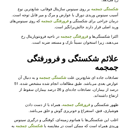
شکستگی جمجمه
بر روی سینوس ساژیتال فوقانی، شایع‌ترین نوع
آسیب سینوس وریدی دورال با عوارض و مرگ و میر قابل توجه است.
درمان جراحی برای شکستگی و
فرورفتگی جمجمه
که روی سینوس‌های
ورید اصلی قرار دارند جالش‌برانگیز است.
اکثرا شکستگی‌ها و
فرورفتگی جمجمه
‌در ناحیه فرونتوپاریتال رخ
می‌دهند، زیرا استخوان نسبتاً نازک و مستعد ضربه است.
علائم شکستگی و فرورفتگی
جمجمه
تصادفات جاده ای شایع‌ترین علت
شکستگی
جمجمه
و به دنبال آن
عوارض بعدی می‌باشد. طبق مطالعات انجام شده مشخص شده، 51
درصد از بیماران، تصادفات جاده‌ای و 26 درصد بیماران سقوط از
ارتفاع داشته‌اند.
ظهور شکستگی و
فرورفتگی جمجمه
، همراه با از دست دادن
هوشیاری، فتق، استفراغ و خونریزی گوش و حلق می‌باشد.
اغلب این شکستگی‌ها با هماتوم زمینه‌ای، کوفتگی و درگیری سینوس
وریدی همراه است که ممکن است در مقایسه با
شکستگی جمجمه
به