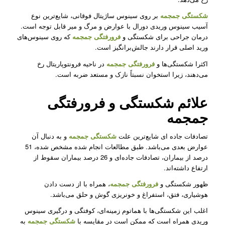
شکستگی جمجمه
بر روی سینوس ساژیتال فوقانی، شایع‌ترین نوع
آسیب سینوس وریدی دورال با عوارض و مرگ و میر قابل توجه است.
درمان جراحی برای شکستگی و
فرورفتگی جمجمه
که روی سینوس‌های
ورید اصلی قرار دارند جالش‌برانگیز است.
اکثرا شکستگی‌ها و
فرورفتگی جمجمه
‌در ناحیه فرونتوپاریتال رخ
می‌دهند، زیرا استخوان نسبتاً نازک و مستعد ضربه است.
علائم شکستگی و فرورفتگی
جمجمه
تصادفات جاده ای شایع‌ترین علت
شکستگی
جمجمه
و به دنبال آن
عوارض بعدی می‌باشد. طبق مطالعات انجام شده مشخص شده، 51
درصد از بیماران، تصادفات جاده‌ای و 26 درصد بیماران سقوط از
ارتفاع داشته‌اند.
ظهور شکستگی و
فرورفتگی جمجمه
، همراه با از دست دادن
هوشیاری، فتق، استفراغ و خونریزی گوش و حلق می‌باشد.
اغلب این شکستگی‌ها با هماتوم زمینه‌ای، کوفتگی و درگیری سینوس
وریدی همراه است که ممکن است در مقایسه با
شکستگی جمجمه
به