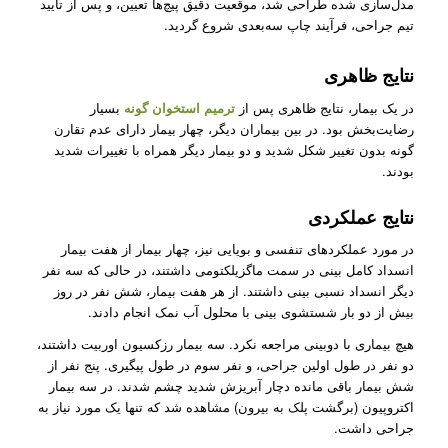
مدل‌سازی شده طراحی شد، موقعیت‌ دقیق پیچ‌ها تعیین، و پس از تایید
تیم جراحی، فرآیند چاپ سه‌بعدی شروع گردید.
نتایج ظاهری
در یک بیمار، نتایج ظاهری پس از
ترمیم استخوان گونه
بسیار
رضایت‌بخش بود. در بین بیماران دیگر، چهار بیمار دارای عدم تقارن
گونه بدون تغییر شکل شدید و دو بیمار دیگر همراه با تغییرات شدید
بودند.
نتایج عملکردی
در مورد عملکردهای تنفسی و بویایی نیز، چهار بیمار از هفت بیمار
انسداد کامل بینی در سمت ماگزیلکتومی داشتند، در حالی که سه نفر
دیگر انسداد نسبی بینی داشتند. از هر هفت بیمار، شش نفر در روز
بیش از دو بار شستشوی بینی با محلول آب نمک انجام دادند.
هیچ بیماری با دوبینی مراجعه نکرد. سه بیمار رزکسیون اوربیت داشتند،
دو نفر در طول اولین جراحی، و نفر سوم در طول پیگیری. پنج نفر از
شش بیمار باقی مانده دچار آبریزش شدید چشم شدند. در سه بیمار
اکتروپیون (برگشت پلک به بیرون) مشاهده شد که تنها یک مورد نیاز به
جراحی داشت.