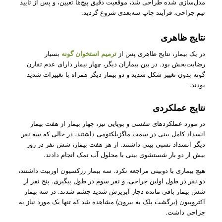
مدل‌سازی شده طراحی شد، موقعیت‌ دقیق پیچ‌ها تعیین، و پس از تایید
تیم جراحی، فرآیند چاپ سه‌بعدی شروع گردید.
نتایج ظاهری
در یک بیمار، نتایج ظاهری پس از
ترمیم استخوان گونه
بسیار
رضایت‌بخش بود. در بین بیماران دیگر، چهار بیمار دارای عدم تقارن
گونه بدون تغییر شکل شدید و دو بیمار دیگر همراه با تغییرات شدید
بودند.
نتایج عملکردی
در مورد عملکردهای تنفسی و بویایی نیز، چهار بیمار از هفت بیمار
انسداد کامل بینی در سمت ماگزیلکتومی داشتند، در حالی که سه نفر
دیگر انسداد نسبی بینی داشتند. از هر هفت بیمار، شش نفر در روز
بیش از دو بار شستشوی بینی با محلول آب نمک انجام دادند.
هیچ بیماری با دوبینی مراجعه نکرد. سه بیمار رزکسیون اوربیت داشتند،
دو نفر در طول اولین جراحی، و نفر سوم در طول پیگیری. پنج نفر از
شش بیمار باقی مانده دچار آبریزش شدید چشم شدند. در سه بیمار
اکتروپیون (برگشت پلک به بیرون) مشاهده شد که تنها یک مورد نیاز به
جراحی داشت.