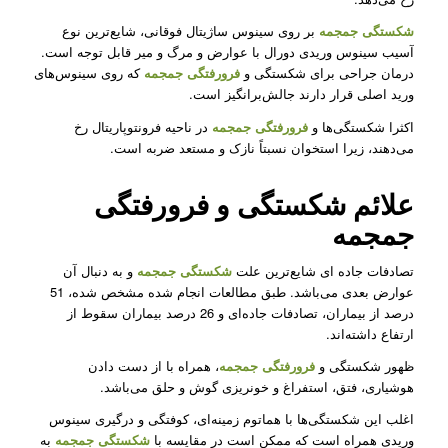
شکستگی جمجمه
بر روی سینوس ساژیتال فوقانی، شایع‌ترین نوع
آسیب سینوس وریدی دورال با عوارض و مرگ و میر قابل توجه است.
درمان جراحی برای شکستگی و
فرورفتگی جمجمه
که روی سینوس‌های
ورید اصلی قرار دارند جالش‌برانگیز است.
اکثرا شکستگی‌ها و
فرورفتگی جمجمه
‌در ناحیه فرونتوپاریتال رخ
می‌دهند، زیرا استخوان نسبتاً نازک و مستعد ضربه است.
علائم شکستگی و فرورفتگی
جمجمه
تصادفات جاده ای شایع‌ترین علت
شکستگی
جمجمه
و به دنبال آن
عوارض بعدی می‌باشد. طبق مطالعات انجام شده مشخص شده، 51
درصد از بیماران، تصادفات جاده‌ای و 26 درصد بیماران سقوط از
ارتفاع داشته‌اند.
ظهور شکستگی و
فرورفتگی جمجمه
، همراه با از دست دادن
هوشیاری، فتق، استفراغ و خونریزی گوش و حلق می‌باشد.
اغلب این شکستگی‌ها با هماتوم زمینه‌ای، کوفتگی و درگیری سینوس
وریدی همراه است که ممکن است در مقایسه با
شکستگی جمجمه
به