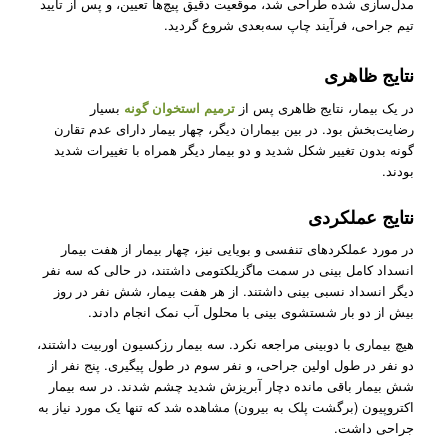
مدل‌سازی شده طراحی شد، موقعیت‌ دقیق پیچ‌ها تعیین، و پس از تایید
تیم جراحی، فرآیند چاپ سه‌بعدی شروع گردید.
نتایج ظاهری
در یک بیمار، نتایج ظاهری پس از
ترمیم استخوان گونه
بسیار
رضایت‌بخش بود. در بین بیماران دیگر، چهار بیمار دارای عدم تقارن
گونه بدون تغییر شکل شدید و دو بیمار دیگر همراه با تغییرات شدید
بودند.
نتایج عملکردی
در مورد عملکردهای تنفسی و بویایی نیز، چهار بیمار از هفت بیمار
انسداد کامل بینی در سمت ماگزیلکتومی داشتند، در حالی که سه نفر
دیگر انسداد نسبی بینی داشتند. از هر هفت بیمار، شش نفر در روز
بیش از دو بار شستشوی بینی با محلول آب نمک انجام دادند.
هیچ بیماری با دوبینی مراجعه نکرد. سه بیمار رزکسیون اوربیت داشتند،
دو نفر در طول اولین جراحی، و نفر سوم در طول پیگیری. پنج نفر از
شش بیمار باقی مانده دچار آبریزش شدید چشم شدند. در سه بیمار
اکتروپیون (برگشت پلک به بیرون) مشاهده شد که تنها یک مورد نیاز به
جراحی داشت.