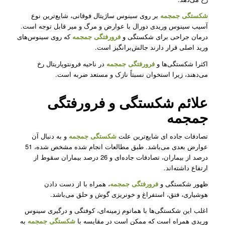
شکستگی جمجمه
بر روی سینوس ساژیتال فوقانی، شایع‌ترین نوع
آسیب سینوس وریدی دورال با عوارض و مرگ و میر قابل توجه است.
درمان جراحی برای شکستگی و
فرورفتگی جمجمه
که روی سینوس‌های
ورید اصلی قرار دارند جالش‌برانگیز است.
اکثرا شکستگی‌ها و
فرورفتگی جمجمه
‌در ناحیه فرونتوپاریتال رخ
می‌دهند، زیرا استخوان نسبتاً نازک و مستعد ضربه است.
علائم شکستگی و فرورفتگی
جمجمه
تصادفات جاده ای شایع‌ترین علت
شکستگی
جمجمه
و به دنبال آن
عوارض بعدی می‌باشد. طبق مطالعات انجام شده مشخص شده، 51
درصد از بیماران، تصادفات جاده‌ای و 26 درصد بیماران سقوط از
ارتفاع داشته‌اند.
ظهور شکستگی و
فرورفتگی جمجمه
، همراه با از دست دادن
هوشیاری، فتق، استفراغ و خونریزی گوش و حلق می‌باشد.
اغلب این شکستگی‌ها با هماتوم زمینه‌ای، کوفتگی و درگیری سینوس
وریدی همراه است که ممکن است در مقایسه با
شکستگی جمجمه
به