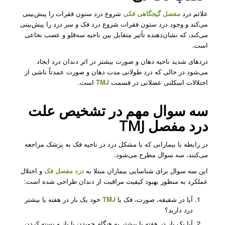
علائم درد
مفصل گیجگاهی فکی
شروع درد ستون فقرات را پیش‌بینی
می‌کند و وجود درد ستون فقرات شروع درد فک و سر درد را پیش‌بینی
می‌کند، که نشان‌دهنده تأثیر متقابل بین ناحیه سه‌قلو و عصب‌ نخاعی
است.
دردهای شدید ناحیه دهان و صورت بیشتر در اثر دندان درد ایجاد
می‌شود در حالی که درد طولانی مدت دهان و صورت عمدتاً ناشی از
اختلالات اسکلتی عضلانی در قسمت
TMJ
است.
سه سوال مهم در تشخیص علت
درد مفصل TMJ
در رابطه با بیمارانی که با مشکل درد در ناحیه فک به پزشک مراجعه
می‌کنند، سه سوال مطرح می‌شود.
این سه سوال برای شناسایی بیماران مبتلا به
درد مفصل فک
و اختلال
عملکرد به منظور بهبود کیفیت مراقبت از دندان طراحی شده است:
آیا در شقیقه، صورت، فک یا
TMJ
خود یک بار در هفته یا بیشتر
درد دارید؟
آیا یک بار در هفته یا بیشتر به هنگام جویدن یا باز و بسته کردن