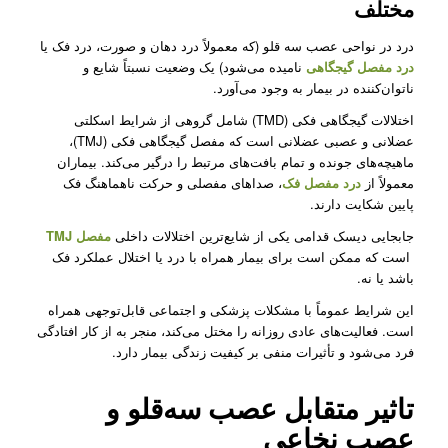
مختلف
درد در نواحی عصب سه قلو (که معمولاً درد دهان و صورت، درد فک یا
درد مفصل گیجگاهی
نامیده می‌شود) یک وضعیت نسبتاً شایع و
ناتوان‌کننده در بیمار به وجود می‌آورد.
اختلالات گیجگاهی فکی (TMD) شامل گروهی از شرایط اسکلتی
عضلانی و عصبی عضلانی است که مفصل گیجگاهی فکی (TMJ)،
ماهیچه‌های جونده و تمام بافت‌های مرتبط را درگیر می‌کند. بیماران
معمولاً از
درد مفصل فک
، صداهای مفصلی و حرکت ناهماهنگ فک
پایین شکایت دارند.
جابجایی دیسک قدامی یکی از شایع‌ترین اختلالات داخلی
مفصل TMJ
است که ممکن است برای بیمار همراه با درد یا اختلال عملکرد فک
باشد یا نه.
این شرایط عموماً با مشکلات پزشکی و اجتماعی قابل‌توجهی همراه
است. فعالیت‌های عادی روزانه را مختل می‌کند، منجر به از کار افتادگی
فرد می‌شود و تأثیرات منفی بر کیفیت زندگی بیمار دارد.
تاثیر متقابل عصب سه‌قلو و
عصب نخاعی