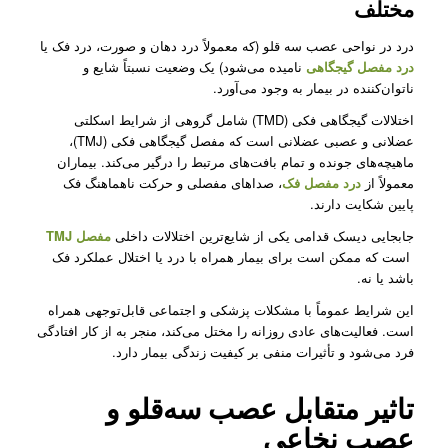
مختلف
درد در نواحی عصب سه قلو (که معمولاً درد دهان و صورت، درد فک یا
درد مفصل گیجگاهی
نامیده می‌شود) یک وضعیت نسبتاً شایع و
ناتوان‌کننده در بیمار به وجود می‌آورد.
اختلالات گیجگاهی فکی (TMD) شامل گروهی از شرایط اسکلتی
عضلانی و عصبی عضلانی است که مفصل گیجگاهی فکی (TMJ)،
ماهیچه‌های جونده و تمام بافت‌های مرتبط را درگیر می‌کند. بیماران
معمولاً از
درد مفصل فک
، صداهای مفصلی و حرکت ناهماهنگ فک
پایین شکایت دارند.
جابجایی دیسک قدامی یکی از شایع‌ترین اختلالات داخلی
مفصل TMJ
است که ممکن است برای بیمار همراه با درد یا اختلال عملکرد فک
باشد یا نه.
این شرایط عموماً با مشکلات پزشکی و اجتماعی قابل‌توجهی همراه
است. فعالیت‌های عادی روزانه را مختل می‌کند، منجر به از کار افتادگی
فرد می‌شود و تأثیرات منفی بر کیفیت زندگی بیمار دارد.
تاثیر متقابل عصب سه‌قلو و
عصب نخاعی