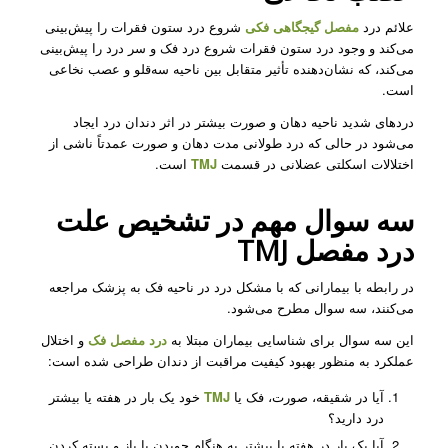
علائم درد
مفصل گیجگاهی فکی
شروع درد ستون فقرات را پیش‌بینی
می‌کند و وجود درد ستون فقرات شروع درد فک و سر درد را پیش‌بینی
می‌کند، که نشان‌دهنده تأثیر متقابل بین ناحیه سه‌قلو و عصب‌ نخاعی
است.
دردهای شدید ناحیه دهان و صورت بیشتر در اثر دندان درد ایجاد
می‌شود در حالی که درد طولانی مدت دهان و صورت عمدتاً ناشی از
اختلالات اسکلتی عضلانی در قسمت
TMJ
است.
سه سوال مهم در تشخیص علت
درد مفصل TMJ
در رابطه با بیمارانی که با مشکل درد در ناحیه فک به پزشک مراجعه
می‌کنند، سه سوال مطرح می‌شود.
این سه سوال برای شناسایی بیماران مبتلا به
درد مفصل فک
و اختلال
عملکرد به منظور بهبود کیفیت مراقبت از دندان طراحی شده است:
آیا در شقیقه، صورت، فک یا
TMJ
خود یک بار در هفته یا بیشتر
درد دارید؟
آیا یک بار در هفته یا بیشتر به هنگام جویدن یا باز و بسته کردن