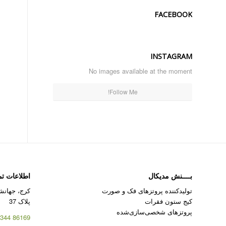
FACEBOOK
INSTAGRAM
No images available at the moment
Follow Me!
بــــنش مدیکال
اطلاعات ت
تولیدکننده پروتزهای فک و صورت
کرج، جهانشه
کیج ستون فقرات
پلاک 37
پروتزهای شخصی‌سازی‌شده
86169 344 – 026