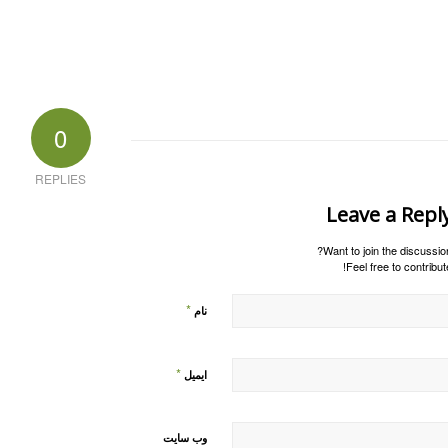
0
REPLIES
Leave a Repl
Want to join the discussion
Feel free to contribute
*
نام
*
ایمیل
وب‌ سایت