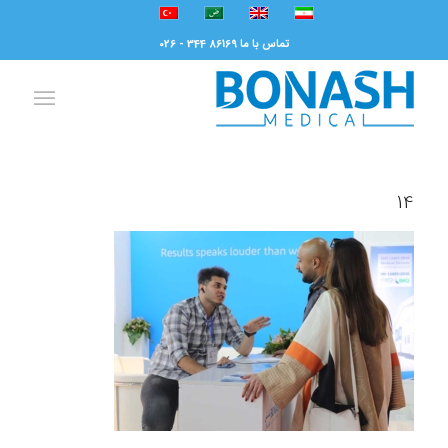
تماس با ما 86169 344 - 026
14