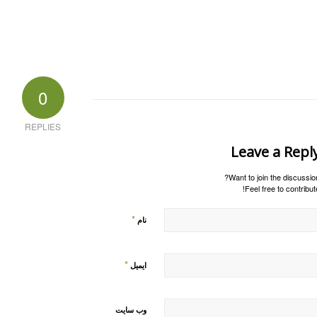
0
REPLIES
Leave a Repl
Want to join the discussion
Feel free to contribute
*
نام
*
ایمیل
وب‌ سایت