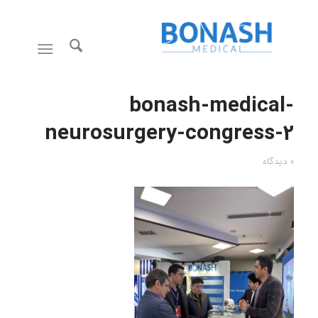
bonash-medical-
neurosurgery-congress-2
0 دیدگاه