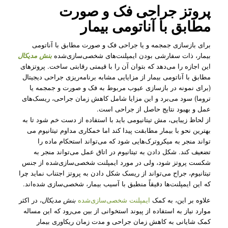
پروتز جراحی فک و صورت
مطابق با آناتومی بیمار
برای بازسازی جمجمه و یا جراحی فک و صورت مطابق با آناتومی
بیمار، ذات سفارشی بودن ایمپلنت‌های شخصی‌سازی‌شده
بنش مدیکال
این اجازه را می‌دهد که بتوان آن را با قیمتی رقابتی ساخت. پروتزهای
مطابق با آناتومی بیمار از مزایایی مشابه برنامه‌ریزی جراحی دیجیتال
(برای نمونه در بازسازی عیوب مربوط به فک و صورت و جمجمه یا
تروما) سود می‌برد و این مزایا شامل کاهش زمان جراحی، ریسک‌های
عمل و بهبود نتایج حاصل از جراحی است.
از لحاظ زیبایی، مش تیتانیومی باید با استفاده از دست خم شود تا به
بهترین نحو با بیمار مطابقت پیدا کند اما خمکاری مداوم تیتانیوم می
تواند منجر به میکروترک‌هایی شود که می‌تواند استحکام ماده را
تضعیف کند. شکل دادن به تیتانیوم در اتاق عمل می‌تواند منجر به
شکست پروتز شود، ولی در مورد ایمپلنت شخصی‌سازی‌شده از جنس
تیتانیوم، جراح می‌تواند از ریسک شکل دادن به پروتز اجتناب نماید چرا
که این ایمپلنت‌ها دقیقاً منطبق با آسیب بیمار، شخصی‌سازی شده‌اند.
علاوه بر این، به کمک
ایمپلنت شخصی‌سازی‌شده
بنش مدیکال
، در اکثر
موارد نیاز به استفاده از پیوند استخوانی از بین می‌رود که این مساله
کمک شایانی به کاهش زمان جراحی و مدت زمان ریکاوری بیمار