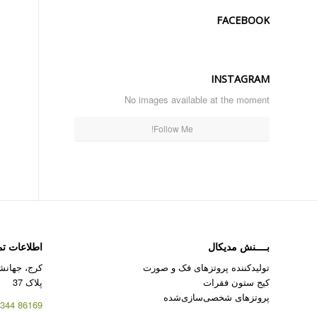
FACEBOOK
INSTAGRAM
No images available at the moment
Follow Me!
بــــنش مدیکال
اطلاعات ت
تولیدکننده پروتزهای فک و صورت
کرج، جهانشه
کیج ستون فقرات
پلاک 37
پروتزهای شخصی‌سازی‌شده
86169 344 – 026