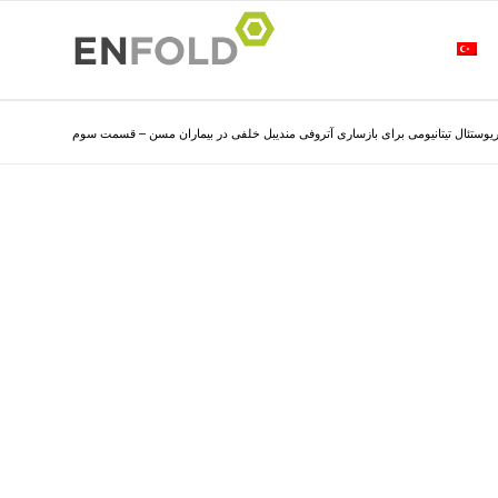
یوستئال تیتانیومی برای بازساری آتروفی مندیبل خلفی در بیماران مسن – قسمت سوم