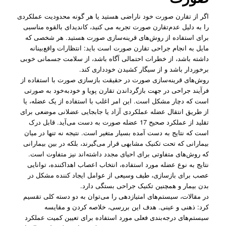
اگر از تقارن صورت خود ناراضی هستید یا هر گونه محدودیت عملکردی
را به دلیل عدم‌تقارن صورت تجربه می کنید، کاندیدای بالقوه مناسبی
برای استفاده از روش‌های قرینه‌سازی صورت هستید. هر شخصی که
مایل به انجام جراحی تقارن صورت است باید: انتظارات واقع‌بینانه
داشته باشد، از خطرات احتمالی آگاه باشد، از سلامت جسمانی خوبی
برخوردار باشد و از سیگار کشیدن خودداری کند.
روش‌های قرینه‌سازی صورت در حقیقت بازسازی صورت با استفاده از
فرآیند جراحی در جهت بازگرداندن تقارن پویا و خود‌به‌خود به صورتی
است که دچار مشکل است. این امر اغلب با استفاده از یک عضله، یا
از طریق انتقال عضله عملکردی آزاد یا جابجایی عضلانی موضعی برای
تقلید از عملکرد صحیح 17 عضله صورت به دست می‌آید. قابل درک
است که نتایج به ‌دست‌ آمده بسیار متغیر است. نتیجه نه تنها در میان
بیمارانی که تحت تکنیک مشابهی قرار می‌گیرند، بلکه در بین بیمارانی
که روش‌های متفاوتی برای احیای مجدد داشته‌‌اند نیز متفاوت است.
نتایج به نوع عضله مورد استفاده، انتخاب اعصاب اهداکننده، توانایی
عصب برای بازسازی، طیف وسیعی از عوامل ایجاد کننده مشکل در
بدن بیمار و همچنین تکنیک جراحی بستگی دارد.
در مقالات، سیستم‌های امتیازدهی را می‌توان به دو دسته کلی تقسیم
کرد: ذهنی و عینی. هدف این بررسی، خلاصه کردن و مقایسه
سیستم‌های درجه‌بندی فعلی مورد استفاده برای تعیین کمیت عملکرد