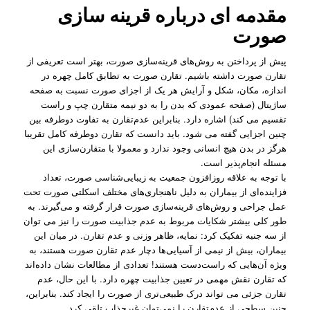
مقدمه ای درباره قرینه سازی
صورت
پیش از پرداختن به روش‌های قرینه‌سازی صورت، بهتر است تعریفی از
تقارن صورت داشته باشیم. تقارن صورت به تطابق کامل چهره در
اندازه، مکان، شکل و آرایش هر یک از اجزای صورت نسبت به صفحه
ساژیتال (صفحه عمودی که بدن را به دو نیمه متقارن چپ و راست
تقسیم می کند) اشاره دارد. بنابراین عدم‌تقارن به تفاوت دوطرفه بین
چنین اجزایی گفته می شود. باید دانست که تقارن دوطرفه کامل تقریبا
هرگز در بدن هیچ انسانی وجود ندارد و معمولا با متقارن‌سازی این
مسئله انجام‌پذیر است.
با توجه به علاقه روزافزون جمعیت به زیبایی‌شناسی صورت، تعداد
فزاینده‌ای از بیماران به دلیل ناهنجاری‌های مختلف اسکلتی صورت تحت
عمل جراحی و روش‌های قرینه‌سازی صورت قرار گرفته و می‌گیرند. به
طور کلی بیشتر شکایات مربوط به عدم جذابیت صورت را نیز می توان
از سه جنبه تفکیک کرد: نمایه، ظاهر وزنی و عدم تقارن. در میان این
بیماران، بیش از نیمی از آسیایی‌ها دچار عدم تقارن صورت هستند، به‌
ویژه آن‌هایی که راست‌دست هستند! تعدادی از مطالعات نشان داده‌اند
که تقارن نقش مهمی در تعیین جذابیت چهره دارد. با این حال، عدم
تقارن جزئی می تواند درک طبیعی‌تری از صورت را ایجاد کند. بنابراین،
چنین سطحی از عدم‌تقارن را نمی‌توان غیرجذاب تلقی کرد.