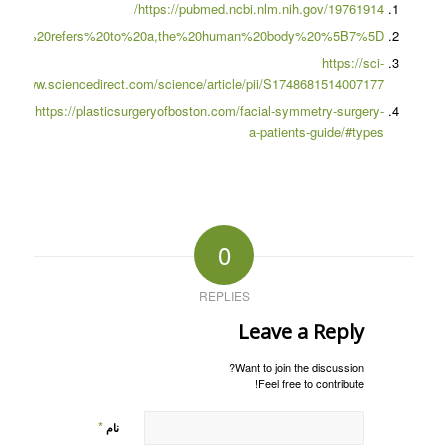
https://pubmed.ncbi.nlm.nih.gov/19761914/
20symmetry%20refers%20to%20a,the%20human%20body%20%5B7%5D
https://sci-
ps://www.sciencedirect.com/science/article/pii/S1748681514007177
https://plasticsurgeryofboston.com/facial-symmetry-surgery-
a-patients-guide/#types
0
REPLIES
Leave a Reply
Want to join the discussion?
Feel free to contribute!
*
نام