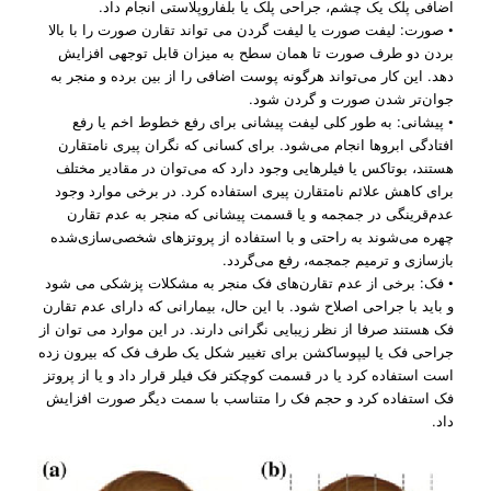
اضافی پلک یک چشم، جراحی پلک یا بلفاروپلاستی انجام داد.
• صورت: لیفت صورت یا لیفت گردن می تواند تقارن صورت را با بالا
بردن دو طرف صورت تا همان سطح به میزان قابل توجهی افزایش
دهد. این کار می‌تواند هرگونه پوست اضافی را از بین برده و منجر به
جوان‌تر شدن صورت و گردن شود.
• پیشانی: به طور کلی لیفت پیشانی برای رفع خطوط اخم یا رفع
افتادگی ابروها انجام می‌شود. برای کسانی که نگران پیری نامتقارن
هستند، بوتاکس یا فیلرهایی وجود دارد که می‌توان در مقادیر مختلف
برای کاهش علائم نامتقارن پیری استفاده کرد. در برخی موارد وجود
عدم‌قرینگی در جمجمه و یا قسمت پیشانی که منجر به عدم تقارن
چهره می‌شوند به راحتی و با استفاده از پروتزهای شخصی‌سازی‌شده
بازسازی و ترمیم جمجمه، رفع می‌گردد.
• فک: برخی از عدم تقارن‌های فک منجر به مشکلات پزشکی می شود
و باید با جراحی اصلاح شود. با این حال، بیمارانی که دارای عدم تقارن
فک هستند صرفا از نظر زیبایی نگرانی دارند. در این موارد می توان از
جراحی فک یا لیپوساکشن برای تغییر شکل یک طرف فک که بیرون زده
است استفاده کرد یا در قسمت کوچکتر فک فیلر قرار داد و یا از پروتز
فک استفاده کرد و حجم فک را متناسب با سمت دیگر صورت افزایش
داد.