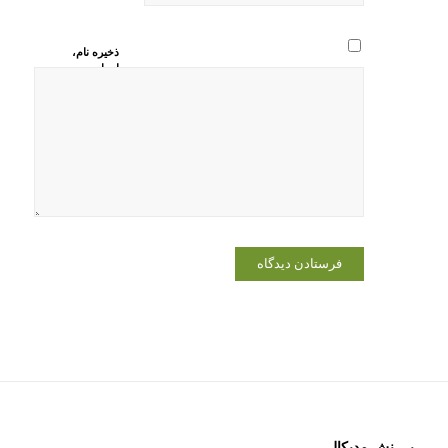
ذخیره نام،
ایمیل و
وبسایت من
در مرورگر
برای زمانی
که دوباره
دیدگاهی
می‌نویسم.
بــــنش مدیکال