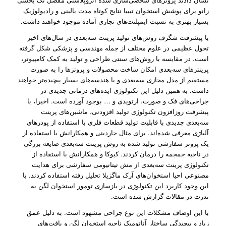
زانو برای پوشش استخوان تیبیا نتایج کوتاه مدت بالینی و رادیولوژیک
بسیار بهتری به نسبت ایمپلنت‌های تجاری آماده موجود خواهند داشت.
با پیشرفت شگرف روش‌های تولید پرینت سه‌بعدی در سال‌های اخیر
تحول عظیمی در علوم مختلف از جمله مهندسی و پزشکی شکل‌ گرفته
است. در مقایسه با روش‌های سنتی طراحی و تولید به کمک کامپیوتر،
پرینتر‌های سه‌بعدی امکان ساخت محصولات و پروتز‌ها را به صورت
مستقیم از مدل مجازی سه‌‌بعدی و با هندسه‌های بسیار پیچیده‌تر خواهند
داشت. به همین دلیل این تکنولوژی ایده‌های درمانی جدیدی در
جراحی‌های فک و صورت، ارتوپدی و … بوجود آورده است. اخیرا، با
پیشرفت روز‌افزون تکنولوژی تولید افزودنی، ماشین‌های پرینت
سه‌بعدی جدیدی با قابلیت تولید قطعات فلزی با استفاده از پودر‌های
آلیاژی معرفی شده‌اند. برای مثال جاردینی و همکارانش با استفاده از
یک پروتز سفارشی تولید شده به روش پرینت سه‌بعدی ضایعه بزرگی
در ناحیه جمجمه را درمان کردند. کیوکا و همکارانش با استفاده از
تکنولوژی پرینت سه‌بعدی از مش تیتانیومی سفارشی برای هدایت
مصنوعی احیا استخوان‌های آرک ماگزیلا تحلیل رفته استفاده کردند. با
این وجود کاربرد این تکنولوژی در بازسازی تومور استخوان لگن به
ندرت در مقالات گزارش شده است.
با این اوصاف مشکلات این نوع جراحی مشهود است. به دلیل عمق
زیاد و پیچیدگی ساختار آناتومیک ناحیه استخوان لگن و بافت‌های