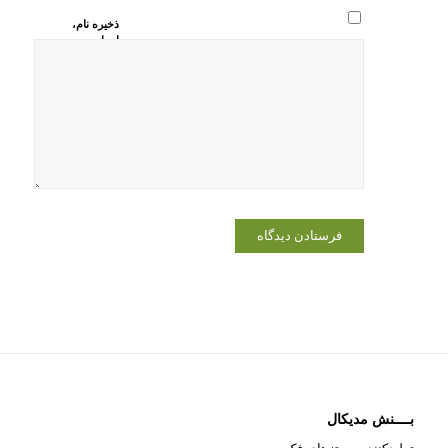
ذخیره نام،
ایمیل و
وبسایت من
در مرورگر
برای زمانی
که دوباره
دیدگاهی
می‌نویسم.
بــــنش مدیکال
تولیدکننده پروتزهای فک و صورت