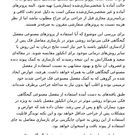
حالت آماده یا شخصی‌سازی‌شده (سفارشی) تهیه شود. البته پروتز‌های
آماده و غیر شخصی‌سازی‌شده ممکن است به دلیل عدم دقت کافی و
برنامه‌ریزی مجازی قبل از جراحی برای جراح مطلوب نباشد اما از نظر
هزینه نسبت به پروتز‌های سفارشی مقرون به صرفه‌تر هستند.
برای بررسی این موضوع که آیا استفاده از پروتز‌های مصنوعی مفصل
گیجگاهی فکی می‌توانند روشی موثر در بازسازی مفاصل فک پس از
آزادسازی انکیلوز باشند یا خیر نیاز است نتایج درمان به این روش با
سایر روش‌های درمانی موجود برای انکیلوز مقایسه شوند. در مقاله‌ای
سعید و همکارانش به این نتیجه رسیدند که بازسازی به کمک پیوند دنده
و غضروف آن نتایج و بهبود مشابهی به نسبت استفاده از مفصل
مصنوعی گیجگاهی فکی به همراه خواهد داشت. هرچند، عوارض ایجاد
شده در گروهی که به کمک مفصل مصنوعی فک جراحی شدند خود
ترمیمی بوده و اغلب آنها بدون نیاز به مداخله جراحی برطرف شده‌اند.
طبق یافته‌های به دست آمده استفاده از مفصل مصنوعی گیجگاهی
فکی می‌تواند روشی موثر در درمان انکیلوز مفصل باشد، به ویژه در
مورد بیماران بالغ و پس از سن رشد. نشان داده شد که عوارض و
مشکلات پس از جراحی حداقل خواهد بود و این نکته نویدگر قابلیت
استفاده از این روش به عنوان جایگزینی برای بازسازی مفاصل به جای
استفاده از پیوند بافت و استخوان خواهد بود.