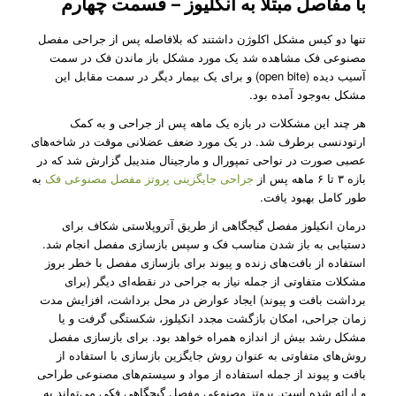
با مفاصل مبتلا به انکلیوز – قسمت چهارم
تنها دو کیس مشکل اکلوژن داشتند که بلافاصله پس از جراحی مفصل
مصنوعی فک مشاهده شد یک مورد مشکل باز ماندن فک در سمت
آسیب دیده (open bite) و برای یک بیمار دیگر در سمت مقابل این
مشکل به‌وجود آمده بود.
هر چند این مشکلات در بازه یک ماهه پس از جراحی و به کمک
ارتودنسی برطرف شد. در یک مورد ضعف عضلانی موقت در شاخه‌های
عصبی صورت در نواحی تمپورال و مارجینال مندیبل گزارش شد که در
بازه ۳ تا ۶ ماهه پس از
جراحی جایگزینی پروتز مفصل مصنوعی فک
به
طور کامل بهبود یافت.
درمان انکیلوز مفصل گیجگاهی از طریق آتروپلاستی شکاف برای
دستیابی به باز شدن مناسب فک و سپس بازسازی مفصل انجام شد.
استفاده از بافت‌های زنده و پیوند برای بازسازی مفصل با خطر بروز
مشکلات متفاوتی از جمله نیاز به جراحی در نقطه‌ای دیگر (برای
برداشت بافت و پیوند) ایجاد عوارض در محل برداشت، افزایش مدت
زمان جراحی، امکان بازگشت مجدد انکیلوز، شکستگی گرفت و یا
مشکل رشد بیش از اندازه همراه خواهد بود. برای بازسازی مفصل
روش‌های متفاوتی به عنوان روش جایگزین بازسازی با استفاده از
بافت و پیوند از جمله استفاده از مواد و سیستم‌های مصنوعی طراحی
و ارائه شده‌ است. پروتز مصنوعی مفصل گیجگاهی فکی می‌تواند به