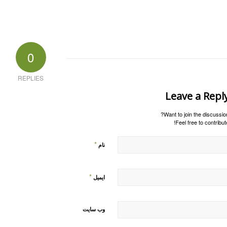
0
REPLIES
Leave a Repl
Want to join the discussion
Feel free to contribute
*
نام
*
ایمیل
وب‌ سایت