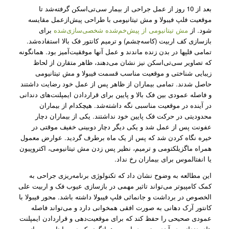
بعد از 10 روز از عمل­ جراحی از بیمار سی‌­تی­‌اسکن گرفته‌­شد تا
موقعیت فلپ فیبولا و مش تیتانیومی با طراحی پیش‌­ازعمل مقایسه
شود. از
مش تیتانیومی از پیش‌­خم­‌شده شخصی­‌سازی­‌شده
برای
بازسازی کف اربیت (کاسه­‌چشم) و ترمیم کانتور فک بالا استفاده­‌شد.
تمامی فلپ­ها در بدن زنده ماندند و عمل آنها موفقیت­‌آمیز بود. همانگونه
که تصاویر سی­‌تی­‌اسکن نیز نشان می­‌دهند، ظاهر متقارن از لحاظ
زیبایی ­شناختی و موقعیت مناسب قسمت فیبولا و مش تیتانیومی
حاصل شدند. تمامی بیماران از ظاهر پس ­از عمل خود رضایت داشتند
و فاصله عمودی بین فک ­بالا و پایین برای قراردادن ایمپلنت‌­های دندانی
در آینده در موقعیت مناسبی نگه‌ ­داشته­‌شد. هیچ­کدام از بیماران
محدودیتی در حرکت فک پایین خود نداشتند. یکی از بیماران دچار
عفونت پس ­از عمل شد و یکی دیگر دچار دوبینی خفیف موقتی در
خیره­ نگاه­ کردن شد که پس از یک ماه برطرف گردید. عوارض معمول
همراه ماگزیلکتومی و ترمیم، نظیر پس زدن مش تیتانیومی، اکتروپیون
یا انفتالموس برای بیماران رخ نداد.
این مطالعه به وضوح نشان داد که تکنولوژی برنامه­‌ریزی جراحی به
کمک کامپیوتر می­‌تواند تاثیر مهمی در بازسازی عیوب فک و اربیت علی­‌
الخصوص در برداشت و جانمائی فلپ فیبولا داشته باشد. محور فیبولا با
کانتور آرک دهانی به صورت افقی همخوانی دارد و می‌­تواند فاصله
عمودی صحیحی را حفظ کند که برای موقعیت­‌دهی و قراردادن ایمپلنت­‌
های دندانی در آینده ضروری است، همانگونه که در معاینات پس ­از