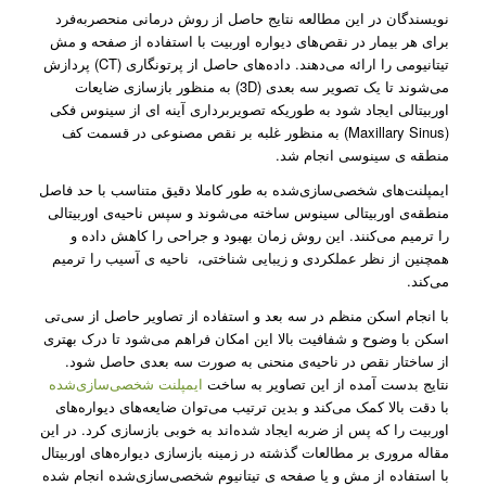
نویسندگان در این مطالعه نتایج حاصل از روش درمانی منحصربه‌فرد
برای هر بیمار در نقص­‌های دیواره اوربیت با استفاده از صفحه و مش
تیتانیومی را ارائه می‌دهند. داده‌های حاصل از پرتونگاری (CT) پردازش
می­‌شوند تا یک تصویر سه بعدی (3D) به منظور بازسازی ضایعات
اوربیتالی ایجاد شود به­ طوریکه تصویربرداری آینه­ ای از سینوس فکی
(Maxillary Sinus) به منظور غلبه بر نقص مصنوعی در قسمت کف
منطقه­ ی سینوسی انجام شد.
ایمپلنت‌های شخصی‌سازی‌شده به ­طور کاملا دقیق متناسب با حد فاصل
منطقه­‌ی اوربیتالی سینوس ساخته می­‌شوند و سپس ناحیه‌ی اوربیتالی
را ترمیم می­‌کنند. این روش زمان بهبود و جراحی را کاهش داده و
همچنین از نظر عملکردی و زیبایی شناختی، ناحیه­ ی آسیب را ترمیم
می­‌کند.
با انجام اسکن منظم در سه بعد و استفاده از تصاویر حاصل از سی‌تی
اسکن با وضوح و شفافیت بالا این امکان فراهم می­‌شود تا درک بهتری
از ساختار نقص در ناحیه­‌ی منحنی به صورت سه بعدی حاصل شود.
نتایج بدست آمده از این تصاویر به ساخت
ایمپلنت شخصی‌سازی‌شده
با دقت بالا کمک می­‌کند و بدین­ ترتیب می‌­توان ضایعه‌های دیواره­‌های
اوربیت را که پس از ضربه ایجاد شده‌اند به ­خوبی بازسازی کرد. در این
مقاله مروری بر مطالعات گذشته در زمینه بازسازی دیواره‌های اوربیتال
با استفاده از مش و یا صفحه­ ی تیتانیوم شخصی‌سازی‌شده انجام شده­‌