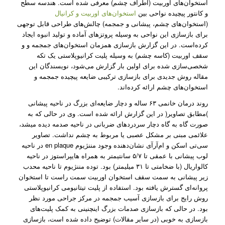
استخوان‌های اوربیت (اطراف چشم) معرفی شده‌ است. هندسه سطح
و کانتور پیچیده نواحی بین
استخوان‌های اوربیت و کرانیال
(استخوان‌های چشم، پیشانی و جمجمه) چالش‌های طراحی قابل توجهی
برای بازسازی این نواحی به وسیله پروتز‌های آماده و تولید انبوه ایجاد
کرده‌است. در این گزارش بازسازی همزمان استخوان‌های جمجمه و و
سقف اوربیت (کاسه چشم) به وسیله پلیت کرانیوپلاستی یک تکه
شخصی‌سازی شده برای اولین بار گزارش می‌شود، نویسندگان این
مقاله روش جدیدی برای بازسازی ترکیبی ضایعه پیچیده جمجمه و
استخوان‌های چشم ارائه کرده‌اند.
روند درمان خانمی ۶۳ ساله و دچار ضایعه‌ای بزرگ در ناحیه پیشانی
)مطابق تصاویر( در این گزارش ارائه شده است. وی در حالی که به
صورت گاه به گاه دچار سردرد‌های ضربانی در ناحیه صدمه دیده میشد،
علائمی مبنی بر مشکل عصبی یا مربوط به چشم نداشت. تصاویر
سی‌تی اسکن و ام‌آر‌آی نشان‌دهنده وجود مننژیوم en plaque در ناحیه
لوب پیشانی با عمقی تا ۵/۷ سانتیمتر به همراه هایپراستوز در ناحیه
کالواریال (با ضخامتی تا ۳۱ میلیمتر) بود. توده مننژیوم تا ناحیه محدب
زیر پیشانی به سمت سقف استخوان اوربیت سمت راست تا استخوان
پروانه‌ای گسترش یافته بود. استفاده از پلیت تیتانیومی کرانیوپلاستی
روش رایج برای بازسازی آسیب جمجمه در مرکز جراحی مورد نظر
بود. در حالی که بازسازی صدمات بزرگ اینچنینی به کمک پلیت‌های
بازسازی به خوبی (در سایر مقالات) توضیح داده شده است، بازسازی