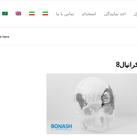
ل
اخذ نمایندگی
استخدام
تماس با ما
e here:
رانیال8