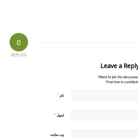
0
REPLIES
Leave a Repl
Want to join the discussion
Feel free to contribute
*
نام
*
ایمیل
وب‌ سایت