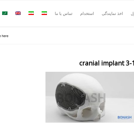
ل
اخذ نمایندگی
استخدام
تماس با ما
 here:
cranial implant 3-