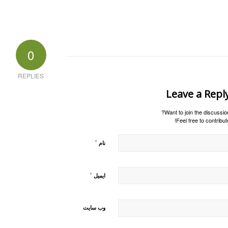
0
REPLIES
Leave a Repl
Want to join the discussion
Feel free to contribute
*
نام
*
ایمیل
وب‌ سایت