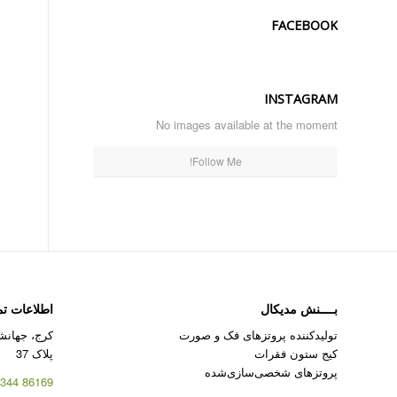
FACEBOOK
INSTAGRAM
No images available at the moment
Follow Me!
بــــنش مدیکال
اطلاعات ت
تولیدکننده پروتزهای فک و صورت
کرج، جهانشه
کیج ستون فقرات
پلاک 37
پروتزهای شخصی‌سازی‌شده
86169 344 – 026