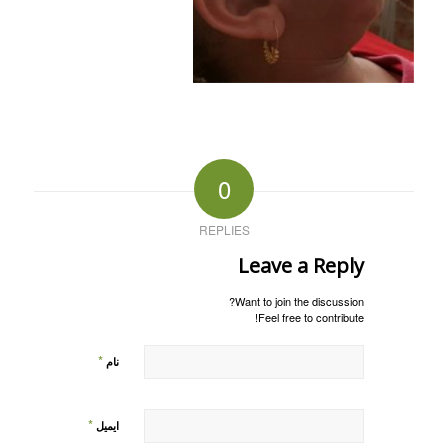
0
REPLIES
Leave a Reply
Want to join the discussion?
Feel free to contribute!
*
نام
*
ایمیل