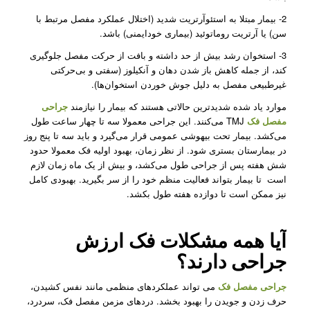
2- بیمار مبتلا به استئوآرتریت شدید (اختلال عملکرد مفصل مرتبط با
سن) یا آرتریت روماتوئید (بیماری خودایمنی) باشد.
3- استخوان رشد بیش از حد داشته و بافت از حرکت مفصل جلوگیری
کند، از جمله کاهش باز شدن دهان و آنکیلوز (سفتی و بی‌حرکتی
غیرطبیعی مفصل به دلیل جوش خوردن استخوان‌ها).
موارد یاد شده شدیدترین حالاتی هستند که بیمار را نیازمند
جراحی
مفصل فک
TMJ می‌کنند. این جراحی معمولا سه تا چهار ساعت طول
می‌کشد. بیمار تحت بیهوشی عمومی قرار می‌گیرد و باید سه تا پنج روز
در بیمارستان بستری شود. از نظر زمان، بهبود اولیه فک معمولا حدود
شش هفته پس از جراحی طول می‌کشد، و بیش از یک ماه زمان لازم
است تا بیمار بتواند فعالیت منظم خود را از سر بگیرید. بهبودی کامل
نیز ممکن است تا دوازده هفته طول بکشد.
آیا همه مشکلات فک ارزش
جراحی دارند؟
جراحی مفصل فک
می تواند عملکردهای منظمی مانند نفس کشیدن،
حرف زدن و جویدن را بهبود بخشد. دردهای مزمن مفصل فک، سردرد،