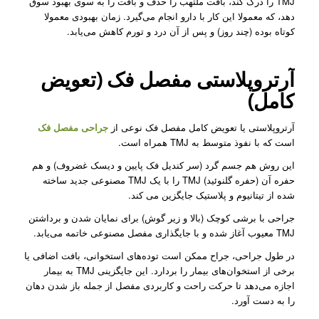
TMJ را درک کند، بافت ملتهب را حذف و بافت را به سوی بهبود سوق
دهد، که معمولا این کار با دارو انجام می‌گیرد. زمان بهبودی معمولا
کوتاه بوده (چند روز) و پس از آن درد و تورم کاهش می‌یابد.
آرتروپلاستی مفصل فک (تعویض
کامل)
آرتروپلاستی یا تعویض کامل مفصل فک نوعی از
جراحی مفصل فک
است که با نفوذ متوسط به TMJ همراه است.
این روش هم جسم گرد (سر کندیل فک پایین و دیسک غضروف) و هم
حفره آن (حفره گلنوئید) TMJ را با یک TMJ مصنوعی جدید ساخته
شده از تیتانیوم و پلاستیک جایگزین می کند.
جراحی با برشی کوچک (بالا و زیر گوش) برای نمایان شدن و برداشتن
TMJ معیوب آغاز شده و با جایگذاری مفصل مصنوعی خاتمه می‌یابد.
در طول جراحی، جراح ممکن است توده‌های استخوانی، بافت اضافی یا
برخی از استخوان‌های بیمار را بردارد. این جایگزینی TMJ به بیمار
اجازه می‌دهد تا حرکت راحت و کاربردی مفصل از جمله باز شدن دهان
را به دست آورد.