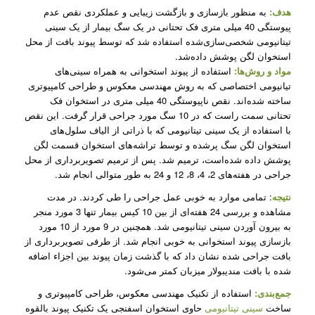
هدف:
به منظور بازسازی و بازگشت زیبایی و عملکردی نقص عدم
پیوستگی 40 میلی متری فک تحتانی در یک سگ بیمار از یک سینی
تیتانیومی شخصی‌­سازی‌شده استفاده شد که توسط پیوند بافت از محل
استخوان لگن پوشش داده­‌شد.
مواد و روش­‌ها:
استفاده از پیوند استخوانی به همراه سینی­‌های
تیانیومی اختصاصی که به روش مهندسی معکوس و طراحی کامپیوتری
ساخته شده‌اند. نقص ناپیوستگی 40 میلی متری در استخوان فک
تحتانی سمت راست که در 10 سگ مورد جراحی قرار گرفت. این نقص
با استفاده از یک سینی تیتانیومی که با ذراتی از الیاف سلول­‌های
استخوان لگن سگ پرشده و توسط تراشه­‌های استخوان قسمت لگن
پوشش داده شده­‌است، ترمیم شد. پس از ترمیم تصویربرداری از محل
جراحی در هفته‌­های 2، 4، 8، 12 و 24 به طور متوالی انجام شد.
نتیجه
: تمامی موارد به خوبی عمل جراحی را طی کردند. در مدت
مشاهده و بررسی 24 هفته­‌ای از بین 10 کیس بیمار تنها 3 مورد منجر
به بیرون آوردن سینی تیتانیومی شد. همچنین در 9 مورد از 10 مورد
بازسازی پیوند استخوانی به خوبی انجام شد. از طرفی تصویربرداری از
بافت جراحی شده نشان داد که با گذشت زمان پیوند بین اجزاء اضافه
شده با بافت مندیبولار میزبان کمتر می­‌شود.
جمع­‌بندی:
استفاده از تکنیک مهندسی معکوس، طراحی کامپیوتری و
ساخت
سینی تیتانیومی
حاوی استخوان اسفنجی یک تکنیک پیوند بالقوه