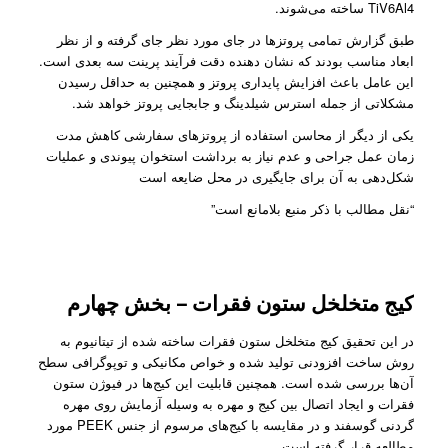
TiV6Al4 ساخته می‌شوند.
طبق گزارش تمامی پروتز‌ها در جای مورد نظر جای گرفته و از نظر
ابعاد مناسب بودند که نشان دهنده دقت فرآیند پرینت سه بعدی است.
این عامل باعث افزایش پایداری پروتز و همچنین به حداقل رسیدن
مشکلاتی از جمله استرس شیلدینگ و جابجایی پروتز خواهد شد.
یکی از دیگر از محاسن استفاده از پروتز‌های سفارشی کاهش مدت
زمان عمل جراحی و عدم نیاز به برداشت استخوان پیوندی و عملیات
شکل‌دهی به آن برای جایگیری در محل ضایعه است
“نقل مطالب با ذکر منبع بلامانع است”
کیج متخلخل ستون فقرات – بخش چهارم
در این تحقیق کیج متخلخل ستون فقرات ساخته شده از تیتانیوم به
روش ساخت افزودنی تولید شده و خواص مکانیکی و توپوگرافی سطح
آن‌ها بررسی شده است. همچنین قابلیت‌ این کیج‌ها در فیوژن ستون
فقرات و ایجاد اتصال بین کیج و مهره به وسیله آزمایش روی مهره
گردنی گوسفند و در مقایسه با کیج‌های مرسوم از جنس PEEK مورد
مطالعه قرار گرفته است.