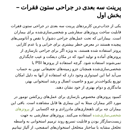
پرینت سه بعدی در جراحی ستون فقرات –
بخش اول
یکی از جذاب‌ترین کاربردهای پرینت سه بعدی در جراحی ستون فقرات
قابلیت ساخت پروتز‌های سفارشی و شخصی‌سازی‌شده برای بیماران
است. بیمارانی که تحت عمل‌های جراحی دشوار با نقص و آناتومی‌های
پیچیده هستند در معرض خطر بیشتری برای خرابی و یا عدم کارایی
پروتز استفاده شده هستند، به ویژه اگر برای جراحی بازسازی از
پروتز‌های آماده و تولید انبود که در مکان دیفکت و عیب جایگذاری
نمی‌شوند استفاده شود. گرچه استفاده از پروتز‌‌ها PSI یا
شخصی‌سازی‌‌شده همچنان جزو زمینه‌های تحقیقاتی نوین به حساب
می‌آید اما این امیدواری وجود دارد که استفاده از آنها به دلیل امکان
توزیع یکنواخت‌تر نیرو و خاصیت اتصال و رشد استخوانی بهتر،
ماندگاری و دوام بهتری از خود نشان دهند.
کمبود پروتز‌های مخصوص بازسازی برای عمل‌های ریزکشن تومور در
مورد اکثر بیماران مبتلا به این بیماری ها قابل مشاهده است. باقی این
بیماران چه برای ناهنجاری‌های مادرزادی و چه اکتسابی از
پروتزهای
شخصی‌سازی‌شده
استفاده می‌کنند. پروتز‌های سفارشی به جهت
زیست‌سازگار بودن و قابلیت تسریع روند ترمیم استخوانی به واسطه
تخلخل مشابه با ساختار متخلخل استخوان‌های اسفنجی، از آلیاژ تیتانیم