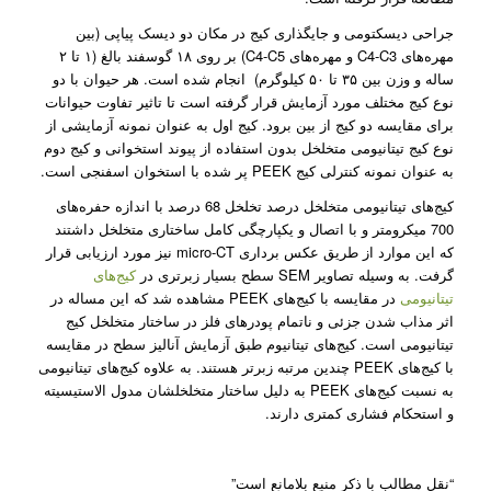
جراحی دیسکتومی و جایگذاری کیج در مکان دو دیسک پیاپی (بین
مهره‌های C4-C3 و مهره‌های C4-C5) بر روی ۱۸ گوسفند بالغ (۱ تا ۲
ساله و وزن بین ۳۵ تا ۵۰ کیلوگرم) انجام شده است. هر حیوان با دو
نوع کیج مختلف مورد آزمایش قرار گرفته است تا تاثیر تفاوت حیوانات
برای مقایسه دو کیج از بین برود. کیج اول به عنوان نمونه آزمایشی از
نوع کیج تیتانیومی متخلخل بدون استفاده از پیوند‌ استخوانی و کیج دوم
به عنوان نمونه کنترلی کیج‌ PEEK پر شده با استخوان اسفنجی است.
کیج‌های تیتانیومی متخلخل درصد تخلخل 68 درصد با اندازه حفره‌های
700 میکرومتر و با اتصال و یکپارچگی کامل ساختاری متخلخل داشتند
که این موارد از طریق عکس برداری micro-CT نیز مورد ارزیابی قرار
گرفت. به وسیله تصاویر SEM سطح بسیار زبرتری در
کیج‌های
تیتانیومی
در مقایسه با کیج‌های PEEK مشاهده شد که این مساله در
اثر مذاب شدن جزئی و ناتمام پودر‌‌های فلز در ساختار متخلخل کیج
تیتانیومی است. کیج‌های تیتانیوم طبق آزمایش آنالیز سطح در مقایسه
با کیج‌های PEEK چندین مرتبه زبرتر هستند. به علاوه کیج‌های تیتانیومی
به نسبت کیج‌های PEEK به دلیل ساختار متخلخلشان مدول الاستیسیته
و استحکام فشاری کمتری دارند.
“نقل مطالب با ذکر منبع بلامانع است”