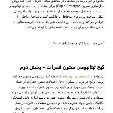
محدود و خون رسانی ضعیفی در مناطق میانی دارند. اخیرا چند روش
مدل‌سازی سریع (Rapid Prototype) برای ساخت ایمپلنت‌های تیتانیومی
با ساختار متخلخل توسعه یافته‌ و ارائه شده‌اند. روش تولید افزودنی
امکان ساخت پروتز‌‌های متخلخل با قابلیت کنترل ساختار داخلی را
فراهم می‌کند و به کمک این قابلیت شرایط ساخت داربست‌هایی با
تخلخل مناسب برای رشد بافت استخوانی را ایجاد می‌کند.
“نقل مطالب با ذکر منبع بلامانع است”
کیج تیتانیومی ستون فقرات – بخش دوم
استفاده از
کیج‌های بین مهره‌ای
از جمله کیج تیتانیومی ستون فقرات
روشی رایج در درمان بیمار‌ان دچار اختلالات ستون فقرات از جمله
آسیب دیسک بین مهره‌ای و ناپایداری ستون فقرات است. پیوند
استخوان ایلیاک گرفته شده از خود بیمار می‌تواند اولین راه حل مورد
استفاده برای فیوژن مهر‌ه‌ای ستون فقرات باشد اما به دلیل استحکام
مکانیکی پایین پیوند تخریب ‌شده و همچنین مشکلات ثانویه در محل
برداشت بافت استخوان از جمله شکستگی استخوان، آسیب عروق