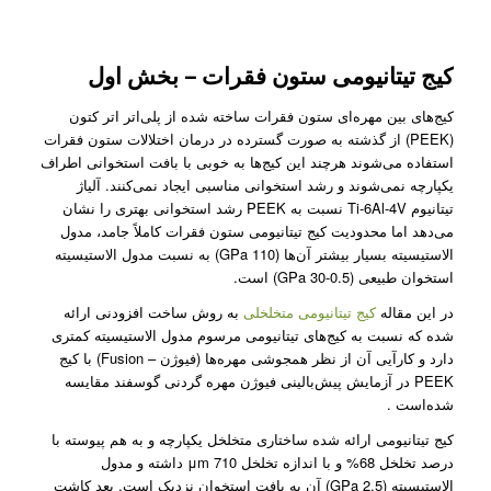
کیج‌ تیتانیومی ستون فقرات – بخش اول
کیج‌های بین مهره‌ای ستون فقرات ساخته شده از پلی‌اتر ‌اتر کتون
(PEEK) از گذشته به صورت گسترده در درمان اختلالات ستون فقرات
استفاده می‌شوند هرچند این کیج‌ها به خوبی با بافت استخوانی اطراف
یکپارچه نمی‌شوند و رشد استخوانی مناسبی ایجاد نمی‌کنند. آلیاژ
تیتانیوم Ti-6Al-4V نسبت به PEEK رشد استخوانی بهتری را نشان
می‌دهد اما محدودیت کیج‌ تیتانیومی ستون فقرات کاملاً جامد، مدول
الاستیسیته بسیار بیشتر آن‌ها (110 GPa) به نسبت مدول الاستیسیته
استخوان طبیعی (0.5-30 GPa) است.
در این مقاله
کیج تیتانیومی متخلخلی
به روش ساخت افزودنی ارائه
شده که نسبت به کیج‌های تیتانیومی مرسوم مدول الاستیسیته کمتری
دارد و کارآیی آن از نظر همجوشی مهره‌ها (فیوژن – Fusion) با کیج
PEEK در آزمایش پیش‌بالینی فیوژن مهره گردنی گوسفند مقایسه
شده‌است .
کیج تیتانیومی ارائه شده ساختاری متخلخل یکپارچه و به هم پیوسته با
درصد تخلخل 68% و با اندازه تخلخل 710 μm داشته و مدول
الاستیسیته (2.5 GPa) آن به بافت استخوان نزدیک است. بعد کاشت