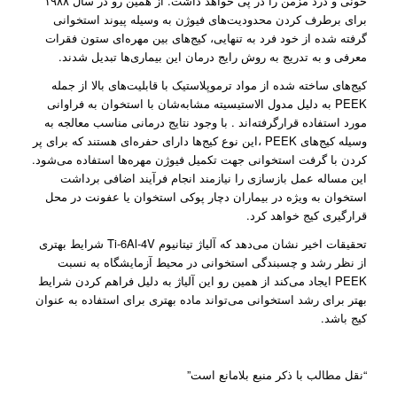
خونی و درد مزمن را در پی خواهد داشت. از همین رو در سال ۱۹۸۸
برای برطرف کردن محدودیت‌های فیوژن به وسیله پیوند استخوانی
گرفته شده از خود فرد به تنهایی، کیج‌های بین مهره‌ای ستون فقرات
معرفی و به تدریج به روش رایج درمان این بیماری‌ها تبدیل شدند.
کیج‌های ساخته شده از مواد ترموپلاستیک با قابلیت‌های بالا از جمله
PEEK به دلیل مدول الاستیسیته مشابه‌شان با استخوان به فراوانی
مورد استفاده قرار‌گرفته‌اند . با وجود نتایج درمانی مناسب معالجه به
وسیله کیج‌های PEEK ،این نوع کیج‌ها دارای حفره‌ای هستند که برای پر
کردن با گرفت استخوانی جهت تکمیل فیوژن مهره‌ها استفاده می‌شود.
این مساله عمل بازسازی را نیازمند انجام فرآیند اضافی برداشت
استخوان به ویژه در بیماران دچار پوکی‌ استخوان یا عفونت در محل
قرارگیری کیج خواهد کرد.
تحقیقات اخیر نشان می‌دهد که آلیاژ تیتانیوم Ti-6Al-4V شرایط بهتری
از نظر رشد و چسبندگی استخوانی در محیط آزمایشگاه به نسبت
PEEK ایجاد می‌کند از همین رو این آلیاژ به دلیل فراهم کردن شرایط
بهتر برای رشد استخوانی می‌تواند ماده بهتری برای استفاده به عنوان
کیج باشد.
“نقل مطالب با ذکر منبع بلامانع است”