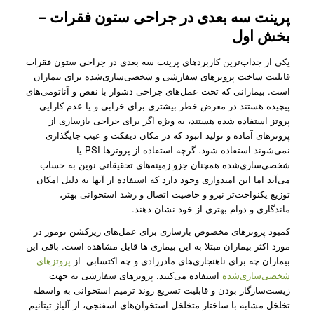
پرینت سه بعدی در جراحی ستون فقرات –
بخش اول
یکی از جذاب‌ترین کاربردهای پرینت سه بعدی در جراحی ستون فقرات
قابلیت ساخت پروتز‌های سفارشی و شخصی‌سازی‌شده برای بیماران
است. بیمارانی که تحت عمل‌های جراحی دشوار با نقص و آناتومی‌های
پیچیده هستند در معرض خطر بیشتری برای خرابی و یا عدم کارایی
پروتز استفاده شده هستند، به ویژه اگر برای جراحی بازسازی از
پروتز‌های آماده و تولید انبود که در مکان دیفکت و عیب جایگذاری
نمی‌شوند استفاده شود. گرچه استفاده از پروتز‌‌ها PSI یا
شخصی‌سازی‌‌شده همچنان جزو زمینه‌های تحقیقاتی نوین به حساب
می‌آید اما این امیدواری وجود دارد که استفاده از آنها به دلیل امکان
توزیع یکنواخت‌تر نیرو و خاصیت اتصال و رشد استخوانی بهتر،
ماندگاری و دوام بهتری از خود نشان دهند.
کمبود پروتز‌های مخصوص بازسازی برای عمل‌های ریزکشن تومور در
مورد اکثر بیماران مبتلا به این بیماری ها قابل مشاهده است. باقی این
بیماران چه برای ناهنجاری‌های مادرزادی و چه اکتسابی از
پروتزهای
شخصی‌سازی‌شده
استفاده می‌کنند. پروتز‌های سفارشی به جهت
زیست‌سازگار بودن و قابلیت تسریع روند ترمیم استخوانی به واسطه
تخلخل مشابه با ساختار متخلخل استخوان‌های اسفنجی، از آلیاژ تیتانیم