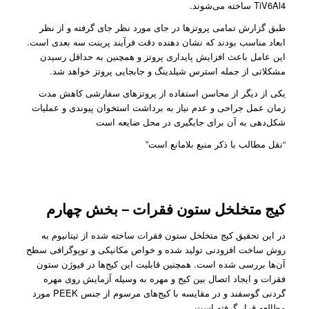
TiV6Al4 ساخته می‌شوند.
طبق گزارش تمامی پروتز‌ها در جای مورد نظر جای گرفته و از نظر
ابعاد مناسب بودند که نشان دهنده دقت فرآیند پرینت سه بعدی است.
این عامل باعث افزایش پایداری پروتز و همچنین به حداقل رسیدن
مشکلاتی از جمله استرس شیلدینگ و جابجایی پروتز خواهد شد.
یکی از دیگر از محاسن استفاده از پروتز‌های سفارشی کاهش مدت
زمان عمل جراحی و عدم نیاز به برداشت استخوان پیوندی و عملیات
شکل‌دهی به آن برای جایگیری در محل ضایعه است
“نقل مطالب با ذکر منبع بلامانع است”
کیج متخلخل ستون فقرات – بخش چهارم
در این تحقیق کیج متخلخل ستون فقرات ساخته شده از تیتانیوم به
روش ساخت افزودنی تولید شده و خواص مکانیکی و توپوگرافی سطح
آن‌ها بررسی شده است. همچنین قابلیت‌ این کیج‌ها در فیوژن ستون
فقرات و ایجاد اتصال بین کیج و مهره به وسیله آزمایش روی مهره
گردنی گوسفند و در مقایسه با کیج‌های مرسوم از جنس PEEK مورد
مطالعه قرار گرفته است.