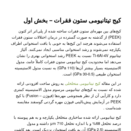
کیج‌ تیتانیومی ستون فقرات – بخش اول
کیج‌های بین مهره‌ای ستون فقرات ساخته شده از پلی‌اتر ‌اتر کتون
(PEEK) از گذشته به صورت گسترده در درمان اختلالات ستون فقرات
استفاده می‌شوند هرچند این کیج‌ها به خوبی با بافت استخوانی اطراف
یکپارچه نمی‌شوند و رشد استخوانی مناسبی ایجاد نمی‌کنند. آلیاژ
تیتانیوم Ti-6Al-4V نسبت به PEEK رشد استخوانی بهتری را نشان
می‌دهد اما محدودیت کیج‌ تیتانیومی ستون فقرات کاملاً جامد، مدول
الاستیسیته بسیار بیشتر آن‌ها (110 GPa) به نسبت مدول الاستیسیته
استخوان طبیعی (0.5-30 GPa) است.
در این مقاله
کیج تیتانیومی متخلخلی
به روش ساخت افزودنی ارائه
شده که نسبت به کیج‌های تیتانیومی مرسوم مدول الاستیسیته کمتری
دارد و کارآیی آن از نظر همجوشی مهره‌ها (فیوژن – Fusion) با کیج
PEEK در آزمایش پیش‌بالینی فیوژن مهره گردنی گوسفند مقایسه
شده‌است .
کیج تیتانیومی ارائه شده ساختاری متخلخل یکپارچه و به هم پیوسته با
درصد تخلخل 68% و با اندازه تخلخل 710 μm داشته و مدول
الاستیسیته (2.5 GPa) آن به بافت استخوان نزدیک است. بعد کاشت