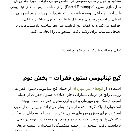
محدود و خون رسانی ضعیفی در مناطق میانی دارند. اخیرا چند روش
مدل‌سازی سریع (Rapid Prototype) برای ساخت ایمپلنت‌های تیتانیومی
با ساختار متخلخل توسعه یافته‌ و ارائه شده‌اند. روش تولید افزودنی
امکان ساخت پروتز‌‌های متخلخل با قابلیت کنترل ساختار داخلی را
فراهم می‌کند و به کمک این قابلیت شرایط ساخت داربست‌هایی با
تخلخل مناسب برای رشد بافت استخوانی را ایجاد می‌کند.
“نقل مطالب با ذکر منبع بلامانع است”
کیج تیتانیومی ستون فقرات – بخش دوم
استفاده از
کیج‌های بین مهره‌ای
از جمله کیج تیتانیومی ستون فقرات
روشی رایج در درمان بیمار‌ان دچار اختلالات ستون فقرات از جمله
آسیب دیسک بین مهره‌ای و ناپایداری ستون فقرات است. پیوند
استخوان ایلیاک گرفته شده از خود بیمار می‌تواند اولین راه حل مورد
استفاده برای فیوژن مهر‌ه‌ای ستون فقرات باشد اما به دلیل استحکام
مکانیکی پایین پیوند تخریب ‌شده و همچنین مشکلات ثانویه در محل
برداشت بافت استخوان از جمله شکستگی استخوان، آسیب عروق