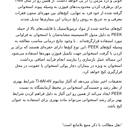
خونی و درد مزمن را در پی خواهد داشت. از همین رو در سال ۱۹۸۸
برای برطرف کردن محدودیت‌های فیوژن به وسیله پیوند استخوانی
گرفته شده از خود فرد به تنهایی، کیج‌های بین مهره‌ای ستون فقرات
معرفی و به تدریج به روش رایج درمان این بیماری‌ها تبدیل شدند.
کیج‌های ساخته شده از مواد ترموپلاستیک با قابلیت‌های بالا از جمله
PEEK به دلیل مدول الاستیسیته مشابه‌شان با استخوان به فراوانی
مورد استفاده قرار‌گرفته‌اند . با وجود نتایج درمانی مناسب معالجه به
وسیله کیج‌های PEEK ،این نوع کیج‌ها دارای حفره‌ای هستند که برای پر
کردن با گرفت استخوانی جهت تکمیل فیوژن مهره‌ها استفاده می‌شود.
این مساله عمل بازسازی را نیازمند انجام فرآیند اضافی برداشت
استخوان به ویژه در بیماران دچار پوکی‌ استخوان یا عفونت در محل
قرارگیری کیج خواهد کرد.
تحقیقات اخیر نشان می‌دهد که آلیاژ تیتانیوم Ti-6Al-4V شرایط بهتری
از نظر رشد و چسبندگی استخوانی در محیط آزمایشگاه به نسبت
PEEK ایجاد می‌کند از همین رو این آلیاژ به دلیل فراهم کردن شرایط
بهتر برای رشد استخوانی می‌تواند ماده بهتری برای استفاده به عنوان
کیج باشد.
“نقل مطالب با ذکر منبع بلامانع است”