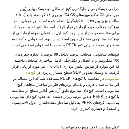
جراحی دیسکتومی و جایگذاری کیج در مکان دو دیسک پیاپی (بین
مهره‌های C4-C3 و مهره‌های C4-C5) بر روی ۱۸ گوسفند بالغ (۱ تا ۲
ساله و وزن بین ۳۵ تا ۵۰ کیلوگرم) انجام شده است. هر حیوان با دو
نوع کیج مختلف مورد آزمایش قرار گرفته است تا تاثیر تفاوت حیوانات
برای مقایسه دو کیج از بین برود. کیج اول به عنوان نمونه آزمایشی از
نوع کیج تیتانیومی متخلخل بدون استفاده از پیوند‌ استخوانی و کیج دوم
به عنوان نمونه کنترلی کیج‌ PEEK پر شده با استخوان اسفنجی است.
کیج‌های تیتانیومی متخلخل درصد تخلخل 68 درصد با اندازه حفره‌های
700 میکرومتر و با اتصال و یکپارچگی کامل ساختاری متخلخل داشتند
که این موارد از طریق عکس برداری micro-CT نیز مورد ارزیابی قرار
گرفت. به وسیله تصاویر SEM سطح بسیار زبرتری در
کیج‌های
تیتانیومی
در مقایسه با کیج‌های PEEK مشاهده شد که این مساله در
اثر مذاب شدن جزئی و ناتمام پودر‌‌های فلز در ساختار متخلخل کیج
تیتانیومی است. کیج‌های تیتانیوم طبق آزمایش آنالیز سطح در مقایسه
با کیج‌های PEEK چندین مرتبه زبرتر هستند. به علاوه کیج‌های تیتانیومی
به نسبت کیج‌های PEEK به دلیل ساختار متخلخلشان مدول الاستیسیته
و استحکام فشاری کمتری دارند.
“نقل مطالب با ذکر منبع بلامانع است”