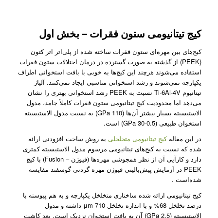
کیج‌ تیتانیومی ستون فقرات – بخش اول
کیج‌های بین مهره‌ای ستون فقرات ساخته شده از پلی‌اتر ‌اتر کتون
(PEEK) از گذشته به صورت گسترده در درمان اختلالات ستون فقرات
استفاده می‌شوند هرچند این کیج‌ها به خوبی با بافت استخوانی اطراف
یکپارچه نمی‌شوند و رشد استخوانی مناسبی ایجاد نمی‌کنند. آلیاژ
تیتانیوم Ti-6Al-4V نسبت به PEEK رشد استخوانی بهتری را نشان
می‌دهد اما محدودیت کیج‌ تیتانیومی ستون فقرات کاملاً جامد، مدول
الاستیسیته بسیار بیشتر آن‌ها (110 GPa) به نسبت مدول الاستیسیته
استخوان طبیعی (0.5-30 GPa) است.
در این مقاله
کیج تیتانیومی متخلخلی
به روش ساخت افزودنی ارائه
شده که نسبت به کیج‌های تیتانیومی مرسوم مدول الاستیسیته کمتری
دارد و کارآیی آن از نظر همجوشی مهره‌ها (فیوژن – Fusion) با کیج
PEEK در آزمایش پیش‌بالینی فیوژن مهره گردنی گوسفند مقایسه
شده‌است .
کیج تیتانیومی ارائه شده ساختاری متخلخل یکپارچه و به هم پیوسته با
درصد تخلخل 68% و با اندازه تخلخل 710 μm داشته و مدول
الاستیسیته (2.5 GPa) آن به بافت استخوان نزدیک است. بعد کاشت