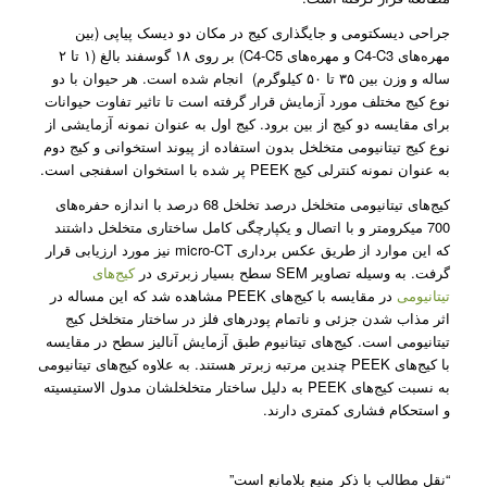
جراحی دیسکتومی و جایگذاری کیج در مکان دو دیسک پیاپی (بین
مهره‌های C4-C3 و مهره‌های C4-C5) بر روی ۱۸ گوسفند بالغ (۱ تا ۲
ساله و وزن بین ۳۵ تا ۵۰ کیلوگرم) انجام شده است. هر حیوان با دو
نوع کیج مختلف مورد آزمایش قرار گرفته است تا تاثیر تفاوت حیوانات
برای مقایسه دو کیج از بین برود. کیج اول به عنوان نمونه آزمایشی از
نوع کیج تیتانیومی متخلخل بدون استفاده از پیوند‌ استخوانی و کیج دوم
به عنوان نمونه کنترلی کیج‌ PEEK پر شده با استخوان اسفنجی است.
کیج‌های تیتانیومی متخلخل درصد تخلخل 68 درصد با اندازه حفره‌های
700 میکرومتر و با اتصال و یکپارچگی کامل ساختاری متخلخل داشتند
که این موارد از طریق عکس برداری micro-CT نیز مورد ارزیابی قرار
گرفت. به وسیله تصاویر SEM سطح بسیار زبرتری در
کیج‌های
تیتانیومی
در مقایسه با کیج‌های PEEK مشاهده شد که این مساله در
اثر مذاب شدن جزئی و ناتمام پودر‌‌های فلز در ساختار متخلخل کیج
تیتانیومی است. کیج‌های تیتانیوم طبق آزمایش آنالیز سطح در مقایسه
با کیج‌های PEEK چندین مرتبه زبرتر هستند. به علاوه کیج‌های تیتانیومی
به نسبت کیج‌های PEEK به دلیل ساختار متخلخلشان مدول الاستیسیته
و استحکام فشاری کمتری دارند.
“نقل مطالب با ذکر منبع بلامانع است”