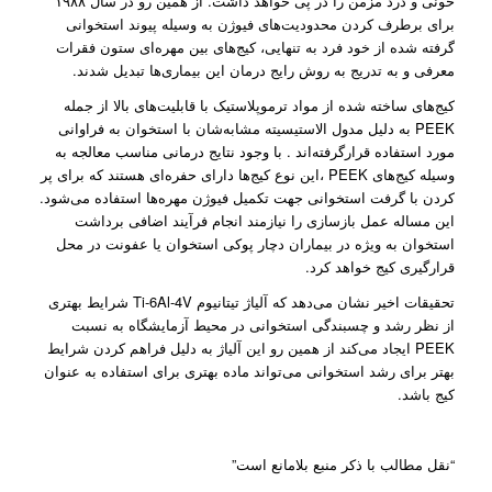
خونی و درد مزمن را در پی خواهد داشت. از همین رو در سال ۱۹۸۸
برای برطرف کردن محدودیت‌های فیوژن به وسیله پیوند استخوانی
گرفته شده از خود فرد به تنهایی، کیج‌های بین مهره‌ای ستون فقرات
معرفی و به تدریج به روش رایج درمان این بیماری‌ها تبدیل شدند.
کیج‌های ساخته شده از مواد ترموپلاستیک با قابلیت‌های بالا از جمله
PEEK به دلیل مدول الاستیسیته مشابه‌شان با استخوان به فراوانی
مورد استفاده قرار‌گرفته‌اند . با وجود نتایج درمانی مناسب معالجه به
وسیله کیج‌های PEEK ،این نوع کیج‌ها دارای حفره‌ای هستند که برای پر
کردن با گرفت استخوانی جهت تکمیل فیوژن مهره‌ها استفاده می‌شود.
این مساله عمل بازسازی را نیازمند انجام فرآیند اضافی برداشت
استخوان به ویژه در بیماران دچار پوکی‌ استخوان یا عفونت در محل
قرارگیری کیج خواهد کرد.
تحقیقات اخیر نشان می‌دهد که آلیاژ تیتانیوم Ti-6Al-4V شرایط بهتری
از نظر رشد و چسبندگی استخوانی در محیط آزمایشگاه به نسبت
PEEK ایجاد می‌کند از همین رو این آلیاژ به دلیل فراهم کردن شرایط
بهتر برای رشد استخوانی می‌تواند ماده بهتری برای استفاده به عنوان
کیج باشد.
“نقل مطالب با ذکر منبع بلامانع است”