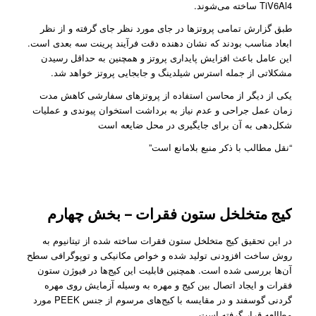
TiV6Al4 ساخته می‌شوند.
طبق گزارش تمامی پروتز‌ها در جای مورد نظر جای گرفته و از نظر
ابعاد مناسب بودند که نشان دهنده دقت فرآیند پرینت سه بعدی است.
این عامل باعث افزایش پایداری پروتز و همچنین به حداقل رسیدن
مشکلاتی از جمله استرس شیلدینگ و جابجایی پروتز خواهد شد.
یکی از دیگر از محاسن استفاده از پروتز‌های سفارشی کاهش مدت
زمان عمل جراحی و عدم نیاز به برداشت استخوان پیوندی و عملیات
شکل‌دهی به آن برای جایگیری در محل ضایعه است
“نقل مطالب با ذکر منبع بلامانع است”
کیج متخلخل ستون فقرات – بخش چهارم
در این تحقیق کیج متخلخل ستون فقرات ساخته شده از تیتانیوم به
روش ساخت افزودنی تولید شده و خواص مکانیکی و توپوگرافی سطح
آن‌ها بررسی شده است. همچنین قابلیت‌ این کیج‌ها در فیوژن ستون
فقرات و ایجاد اتصال بین کیج و مهره به وسیله آزمایش روی مهره
گردنی گوسفند و در مقایسه با کیج‌های مرسوم از جنس PEEK مورد
مطالعه قرار گرفته است.