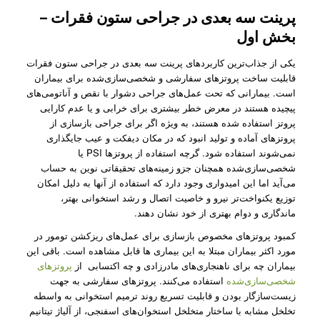
پرینت سه بعدی در جراحی ستون فقرات –
بخش اول
یکی از جذاب‌ترین کاربردهای پرینت سه بعدی در جراحی ستون فقرات
قابلیت ساخت پروتز‌های سفارشی و شخصی‌سازی‌شده برای بیماران
است. بیمارانی که تحت عمل‌های جراحی دشوار با نقص و آناتومی‌های
پیچیده هستند در معرض خطر بیشتری برای خرابی و یا عدم کارایی
پروتز استفاده شده هستند، به ویژه اگر برای جراحی بازسازی از
پروتز‌های آماده و تولید انبود که در مکان دیفکت و عیب جایگذاری
نمی‌شوند استفاده شود. گرچه استفاده از پروتز‌‌ها PSI یا
شخصی‌سازی‌‌شده همچنان جزو زمینه‌های تحقیقاتی نوین به حساب
می‌آید اما این امیدواری وجود دارد که استفاده از آنها به دلیل امکان
توزیع یکنواخت‌تر نیرو و خاصیت اتصال و رشد استخوانی بهتر،
ماندگاری و دوام بهتری از خود نشان دهند.
کمبود پروتز‌های مخصوص بازسازی برای عمل‌های ریزکشن تومور در
مورد اکثر بیماران مبتلا به این بیماری ها قابل مشاهده است. باقی این
بیماران چه برای ناهنجاری‌های مادرزادی و چه اکتسابی از
پروتزهای
شخصی‌سازی‌شده
استفاده می‌کنند. پروتز‌های سفارشی به جهت
زیست‌سازگار بودن و قابلیت تسریع روند ترمیم استخوانی به واسطه
تخلخل مشابه با ساختار متخلخل استخوان‌های اسفنجی، از آلیاژ تیتانیم