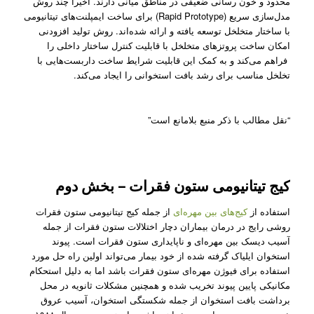
محدود و خون رسانی ضعیفی در مناطق میانی دارند. اخیرا چند روش
مدل‌سازی سریع (Rapid Prototype) برای ساخت ایمپلنت‌های تیتانیومی
با ساختار متخلخل توسعه یافته‌ و ارائه شده‌اند. روش تولید افزودنی
امکان ساخت پروتز‌‌های متخلخل با قابلیت کنترل ساختار داخلی را
فراهم می‌کند و به کمک این قابلیت شرایط ساخت داربست‌هایی با
تخلخل مناسب برای رشد بافت استخوانی را ایجاد می‌کند.
“نقل مطالب با ذکر منبع بلامانع است”
کیج تیتانیومی ستون فقرات – بخش دوم
استفاده از
کیج‌های بین مهره‌ای
از جمله کیج تیتانیومی ستون فقرات
روشی رایج در درمان بیمار‌ان دچار اختلالات ستون فقرات از جمله
آسیب دیسک بین مهره‌ای و ناپایداری ستون فقرات است. پیوند
استخوان ایلیاک گرفته شده از خود بیمار می‌تواند اولین راه حل مورد
استفاده برای فیوژن مهر‌ه‌ای ستون فقرات باشد اما به دلیل استحکام
مکانیکی پایین پیوند تخریب ‌شده و همچنین مشکلات ثانویه در محل
برداشت بافت استخوان از جمله شکستگی استخوان، آسیب عروق