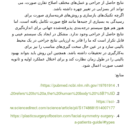
نتایج حاصل از جراحی و عمل‌های مختلف اصلاح تقارن صورت، می
تواند اثر بسزایی در تغییر چهره داشته باشد.
اگرچه تکنیک‌های بازسازی و روش‌های قرینه‌سازی صورت برای
رسیدگی به بسیاری از جنبه‌ها مانند فلج صورت تکامل یافته است، اما
هنوز هم هیچ سیستم درجه‌بندی پذیرفته‌شده جهانی برای اندازه‌گیری
نتایج حاصل از جراحی وجود ندارد. مشکل در ایجاد یک سیستم عینی و
قابل تکرار است که ما را قادر به ارزیابی نتایج جراحی در یک محیط
بالینی سازد و در عین حال سخت گیری‌های مناسب را نیز برای
به‌کارگیری در تحقیقات داشته باشد. همچنین این روش باید بتواند بهبود
بالینی را در طول زمان نظارت کند و برای اختلال عملکرد اولیه و ثانویه
عصب صورت اعمال شود.
منابع:
https://pubmed.ncbi.nlm.nih.gov/19761914/
20symmetry%20refers%20to%20a,the%20human%20body%20%5B7%5D
https://sci-
ps://www.sciencedirect.com/science/article/pii/S1748681514007177
https://plasticsurgeryofboston.com/facial-symmetry-surgery-
a-patients-guide/#types