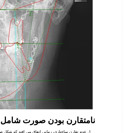
نامتقارن بودن صورت شامل 5 نوع می شود:
عدم تقارن ساختاری، زمانی اتفاق می افتد که شکل صو