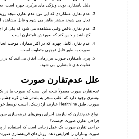
دلیل نامتقارن بودن ویژگی های مرکزی چهره است، به ع
عدم تقارن عملکردی که این نوع عدم تقارن نتیجه ر
فعال می شوند بیشتر ظاهر می شود و قابل مشاهده 
عدم تقارن ناقص وقتی مشاهده می شود که یکی از اج
کج باشد و حس کند که صورتش نامتقارن است.
عدم تقارن کامل چهره، که در اکثر بیماران موجب ای
صورت به طور قابل توجهی متفاوت است.
پیری نامتقارن صورت نیز زمانی اتفاق می‌افتد که در 
تفاوت ‌های نامتقارن می‌ شود.
علل عدم‌تقارن صورت
عدم‌تقارن صورت معمولاً نتیجه این است که صورت ما در ی
بیشتری وجود دارد که اغلب منجر به بلندتر شدن کره چشم و 
صورت، طبق Healthline عبارتند از: ژنتیک، آسیب توسط خورشید، سیگار کشیدن، کار دندانپزشکی، سالخوردگی یا سکته.
انواع عدم‌تقارن که نیازمند اجرای روش‌های قرینه‌سازی صو
جراحی تقارن صورت چیست؟
جراحی تقارن صورت یک عمل زیبایی است که استفاده از پرک
صورت بیماران را افزایش دهد. روش‌های قرینه‌سازی صورت 