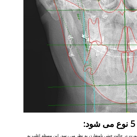
رت در حالت خنثی نامتقارن به نظر می رسد. این مسئله اغلب به