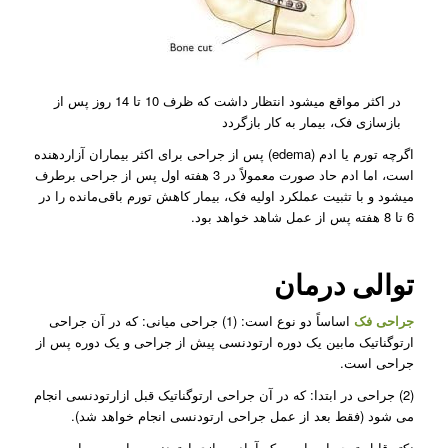
در اکثر مواقع می­شود انتظار داشت که ظرف 10 تا 14 روز پس از
بازسازی فک، بیمار به کار بازگردد
اگرچه تورم یا ادم (edema) پس از جراحی برای اکثر بیماران آزاردهنده
است، اما ادم حاد صورت معمولاً در 3 هفته اول پس از جراحی برطرف
می­شود و با تثبیت عملکرد اولیه فک، بیمار کاهش تورم باقی‌مانده را در
6 تا 8 هفته پس از عمل شاهد خواهد بود.
توالی درمان
جراحی فک
اساساً دو نوع است: (1) جراحی میانی: که در آن جراحی
ارتوگناتیک مابین یک دوره ارتودنسی پیش از جراحی و یک دوره پس از
جراحی است.
(2) جراحی در ابتدا: که در آن جراحی ارتوگناتیک قبل ازارتودنسی انجام
می ‌شود (فقط بعد از عمل جراحی ارتودنسی انجام خواهد شد).
نکته قابل توجه این است که آماده‌ سازی ارتودنسی با بریس‌ یا سیم