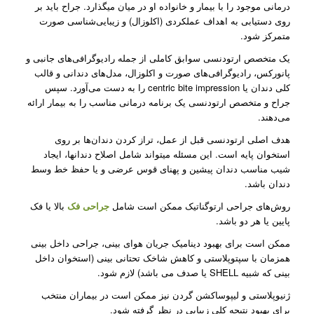
درمانی موجود را با بیمار و خانواده او در میان می­گذارد. جراح باید بر
روی دستیابی به اهداف عملکردی (اکلوزال) و زیبایی‌شناسی صورت
متمرکز شود.
یک متخصص ارتودنسی سوابق کاملی از جمله رادیوگرافی‌های جانبی و
پانورکس، رادیوگرافی‌های صورت و اکلوزال، مدل‌های دندانی و قالب
کلی دندان یا centric bite impression را به دست می‌آورد. سپس
جراح و متخصص ارتودنسی یک برنامه درمانی مناسب را به بیمار ارائه
می‌دهند.
هدف اصلی ارتودنسی قبل از عمل، تراز کردن دندان‌ها بر روی
استخوان پایه است. این مسئله می­تواند شامل اصلاح دندان­ها، ایجاد
شیب مناسب دندان پیشین و پهنای قوس عرضی و یا حفظ خط وسط
دندان باشد.
روش‌های جراحی ارتوگناتیک ممکن است شامل
جراحی فک
بالا یا فک
پایین یا هر دو باشد.
ممکن است برای بهبود دینامیک جریان هوای بینی، جراحی داخل بینی
همزمان با سپتوپلاستی و کاهش شاخک تحتانی بینی (استخوان داخل
بینی که شبیه SHELL یا صدف می باشد) لازم شود.
ژنیوپلاستی و لیپوساکشن گردن نیز ممکن است در بیماران منتخب
برای بهبود نتیجه کلی زیبایی در نظر گرفته شود.