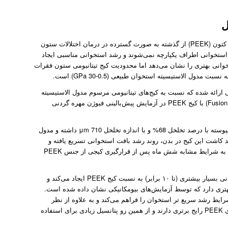
ل
کیج‌های بین مهره‌ای ستون فقرات ساخته شده از پلی‌اتر ‌اتر کتون (PEEK) از گذشته به صورت گسترده در درمان اختلالات ستون
 استخوانی اطراف یکپارچه نمی‌شوند و رشد استخوانی مناسبی ایجاد
 تیتانیوم Ti-6Al-4V نسبت به PEEK رشد استخوانی بهتری را نشان می‌دهد اما محدودیت کیج‌ تیتانیومی ستون فقرات
رائه شده که نسبت به کیج‌های تیتانیومی مرسوم مدول الاستیسیته
کمتری دارد و کارآیی آن از نظر همجوشی مهره‌ها (فیوژن – Fusion) با کیج PEEK در آزمایش پیش‌بالینی فیوژن مهره گردنی
کیج تیتانیومی ارائه شده ساختاری متخلخل یکپارچه و به هم پیوسته با درصد تخلخل 68% و با اندازه تخلخل 710 μm داشته و مدول
دیک است. بعد کاشت این کیج در بدن، روند رشد بافت استخوانی تسریع یافته و
بدون استفاده از پیوند استخوانی، نسبت حجمی استخوان را به شرایط مشابه شش ماه پس از قرار‌گیری کیجی از جنس PEEK
به علاوه در ارزیابی‌ها مشاهده شده که این کیج رشد استخوانی بسیار بیشتری (تا ۱۰ برابر) به نسبت کیج‌ PEEK ایجاد می‌کند و
بهتری دارد که توسط آزمایش‌های بیومکانیکی نشان داده شده است.
ایط رشد سریع تر استخوان را فراهم می‌کند و به علاوه از نظر
اتصال استخوان به پروتز و پایداری مکانیکی نسبت به کیج‌های PEEK رایج برتری دارند و از همین رو پتانسیل زیادی برای استفاده