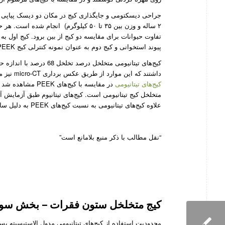
۲ ساله و وزن بین ۳۵ تا ۵۰ کیلوگرم) انجا
تفاوت حیوانات برای مقایسه دو کیج از بین برود. کیج اول به
پیوند‌ استخوانی و کیج دوم به عنوان نمونه کنترلی کیج‌ PEEK پر شده با استخوان اسفنجی است.
داشتند که این موارد از طریق عکس برداری micro-CT نیز مورد ارزیابی قرار گرفت. به وسیله تصاویر SEM سطح بسیار زبرتری در
کیج‌های تیتانیومی
در مقایسه با کیج‌
علاوه کیج‌های تیتانیومی به نسبت کیج‌های PEEK به دلیل ساختار متخلخلشان مدول الاستیسیته و استحکام فشاری کمتری دارند.
“نقل مطالب با ذکر منبع بلامانع است”
کیج متخلخل ستون فقرات – بخش سو