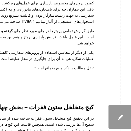
کمبود پروتز‌های مخصوص بازسازی برای عمل‌های ریزکشن تومو
باقی این بیماران چه برای ناهنجاری‌های مادرزادی و چه اکت
سفارشی به جهت زیست‌سازگار بودن و قابلیت تسریع روند ت
استخوان‌های اسفنجی، از آلیاژ تیتانیم TiV6Al4 ساخته می‌شوند.
طبق گزارش تمامی پروتز‌ها در جای مورد نظر جای گرفته و ا
است. این عامل باعث افزایش پایداری پروتز و همچنین به 
خواهد شد.
یکی از دیگر از محاسن استفاده از پروتز‌های سفارشی کاه
عملیات شکل‌دهی به آن برای جایگیری در محل ضایعه است
“نقل مطالب با ذکر منبع بلامانع است”
کیج متخلخل ستون فقرات – بخش چها
در این تحقیق کیج متخلخل ستون فقرات ساخته شده از تیتا
سطح آن‌ها بررسی شده است. همچنین قابلیت‌ این کیج‌ها در 
روی مهره گردنی گوسفند و در مقایسه با کیج‌های مرسوم از جنس PEEK مورد مطالعه قرار گ