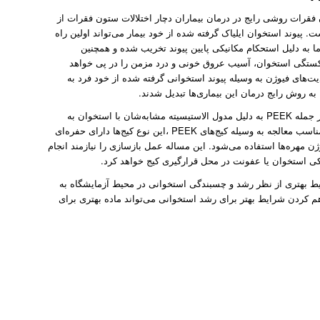
فقرات روشی رایج در درمان بیمار‌ان دچار اختلالات ستون فقرات از
پیوند استخوان ایلیاک گرفته شده از خود بیمار می‌تواند اولین راه
 به دلیل استحکام مکانیکی پایین پیوند تخریب ‌شده و همچنین
ستگی استخوان، آسیب عروق خونی و درد مزمن را در پی خواهد
ی برطرف کردن محدودیت‌های فیوژن به وسیله پیوند استخوانی گرفته شده از خود فرد به
به روش رایج درمان این بیماری‌ها تبدیل شدند.
کیج‌های ساخته شده از مواد ترموپلاستیک با قابلیت‌های بالا از جمله PEEK به دلیل مدول الاستیسیته مشابه‌شان با استخوان به
فراوانی مورد استفاده قرار‌گرفته‌اند . با وجود نتایج درمانی مناسب معالجه به وسیله کیج‌های PEEK ،این نوع کیج‌ها دارای حفره‌ای
 مهره‌ها استفاده می‌شود. این مساله عمل بازسازی را نیازمند انجام
کی‌ استخوان یا عفونت در محل قرارگیری کیج خواهد کرد.
خیر نشان می‌دهد که آلیاژ تیتانیوم Ti-6Al-4V شرایط بهتری از نظر رشد و چسبندگی استخوانی در محیط آزمایشگاه به
دلیل فراهم کردن شرایط بهتر برای رشد استخوانی می‌تواند ماده بهتری برای