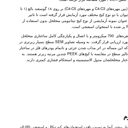
جراحی دیسکتومی و جایگذاری کیج در مکان دو دیسک پیاپی (بین مهره‌های C4-C3 و مهره‌های C4-C5) بر روی ۱۸ گوسفند بالغ (۱ تا
م شده است. هر حیوان با دو نوع کیج مختلف مورد آزمایش قرار گرفته است تا تاثیر
 عنوان نمونه آزمایشی از نوع کیج تیتانیومی متخلخل بدون استفاده از
کیج‌های تیتانیومی متخلخل درصد تخلخل 68 درصد با اندازه حفره‌های 700 میکرومتر و با اتصال و یکپارچگی کامل ساختاری متخلخل
های PEEK مشاهده شد که این مساله در اثر مذاب شدن جزئی و ناتمام پودر‌‌های فلز در ساختار
متخلخل کیج تیتانیومی است. کیج‌های تیتانیوم طبق آزمایش آنالیز سطح در مقایسه با کیج‌های PEEK چندین مرتبه زبرتر هستند. به
م
محدودیت استفاده از کیج‌های تیتانیومی مدول الاستیسیته بسیار بیشتر آنها به نسبت بافت استخوان‌های کورتیکال و اسفنجی (0.05–