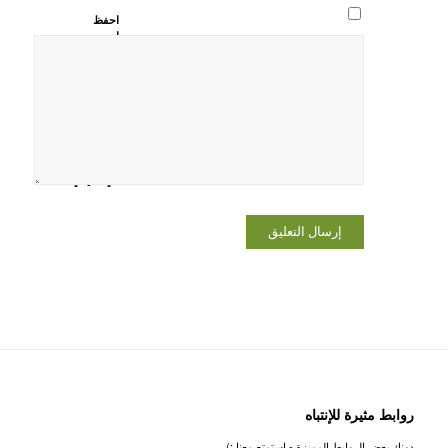
احفظ
اسمي،
بريدي
الإلكتروني،
والموقع
الإلكتروني
في هذا
المتصفح
لاستخدامها
المرة المقبلة
في تعليقي.
روابط مثيرة للإنتباه
دونك بعض الروابط المميزة - استمتع معنا :)