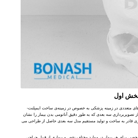
بخش اول
روش ساخت افزودنی (Additive manufacturing (AM)) سبب شده­ است تا پیشرفت­‌های متعددی در زمینه پزشکی به خصوص در زمینه­‌ی ساخت ایمپلنت­
تصویربرداری سه بعدی که به ­طور دقیق آناتومی بدن بیمار را نشان
ی قادر به ساخت و تولید مستقیم مدل سه ­بعدی حاصل از طراحی می­‌
صی برای هر بیمار در موارد مختلف نقص و بیماری از قبیل جراحی­‌