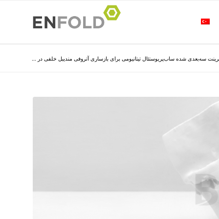
ینت سه‌بعدی شده ساب‌پریوستئال تیتانیومی برای بازساری آتروفی مندیبل خلفی در ...