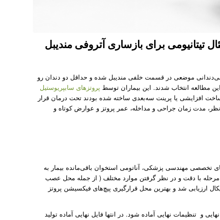
 تیتانیومی برای بازساری آتروفی مندیبل
 ۲۰۱۷ تا ژانویه ۲۰۱۸ تعدادی بیمار بالای ۶۵ سال که دچار بی‌دندانی موضعی در قسمت خلفی مندیبل شده و حداقل دو دندان رو
این مطالعه انتخاب شدند. این بیماران توسط
پروتز‌های
سابپریوستیل
ز جنس تیتانیوم به روش ساخت افزایشی یا پرینت سه‌بعدی ساخته شده ‌بودند تحت درمان قرار
رد نظر، مدت زمان جراحی و مداخله، عمر پروتز و عوارض کوتاه و
ج شده و از طریق نرم‌افزار‌های تخصصی مهندسی پزشکی، آناتومی استخوان باقی‌مانده بیمار به
ایی در قالب فرمت STL ذخیره گردید. در این مرحله با دقت و در نظر گرفتن موارد مختلف ( از جمله محل عصب
ال ارزیابی شد و بهترین محل قرارگیری پیچ‌های فیکسیشن پروتز
فی نهایی و تنظیمات نهایی آماده شود. در انتها فایل نهایی آماده تولید