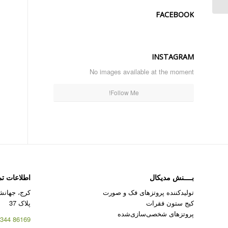
برای بازساری آتروفی
مندیبل خلفی ...
FACEBOOK
INSTAGRAM
No images available at the moment
Follow Me!
بــــنش مدیکال
اطلاعات ت
تولیدکننده پروتزهای فک و صورت
کرج، جهانشه
کیج ستون فقرات
پلاک 37
پروتزهای شخصی‌سازی‌شده
86169 344 – 026