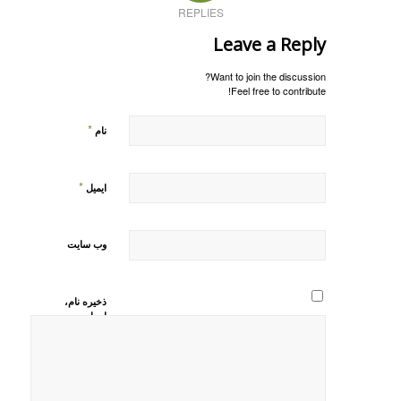
REPLIES
Leave a Reply
Want to join the discussion?
Feel free to contribute!
*
نام
*
ایمیل
وب‌ سایت
ذخیره نام،
ایمیل و
وبسایت من
در مرورگر
برای زمانی
که دوباره
دیدگاهی