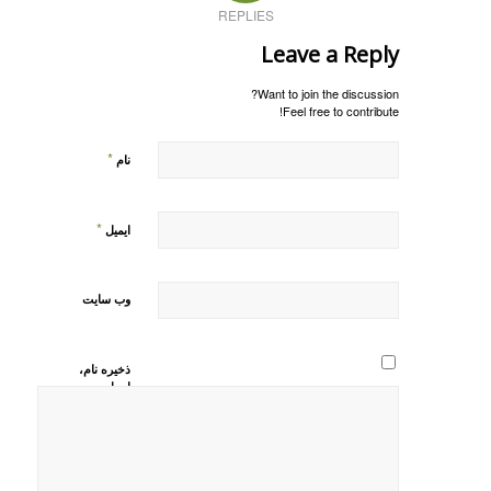
REPLIES
Leave a Reply
Want to join the discussion?
Feel free to contribute!
*
نام
*
ایمیل
وب‌ سایت
ذخیره نام،
ایمیل و
وبسایت من
در مرورگر
برای زمانی
که دوباره
دیدگاهی