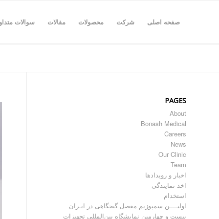
صفحه اصلی
شرکت
محصولات
مقالات
سوالات متداو
PAGES
About
Bonash Medical
Careers
News
Our Clinic
Team
اخبار و رویدادها
اخذ نمایندگی
استخدام
اولیــــن سمپوزیم مفصل گیجگاهی در ایـران
بیست و چهارمین نمایشگاه بین‌المللی تجهیزات