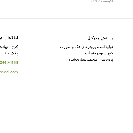
آگوست 2012
بــــنش مدیکال
اطلاعات ت
تولیدکننده پروتزهای فک و صورت
کرج، جهانشه
کیج ستون فقرات
پلاک 37
پروتزهای شخصی‌سازی‌شده
86169 344 – 026
dical.com