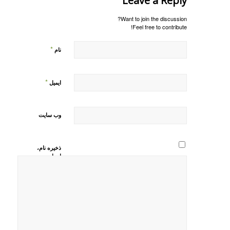
Leave a Reply
Want to join the discussion?
Feel free to contribute!
*
نام
*
ایمیل
وب‌ سایت
ذخیره نام،
ایمیل و
وبسایت من
در مرورگر
برای زمانی
که دوباره
دیدگاهی
می‌نویسم.