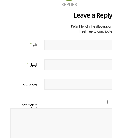
REPLIES
Leave a Reply
Want to join the discussion?
Feel free to contribute!
*
نام
*
ایمیل
وب‌ سایت
ذخیره نام،
ایمیل و
وبسایت من
در مرورگر
برای زمانی
که دوباره
دیدگاهی